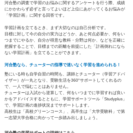
河合塾の調査で学習のお悩みに関するアンケートを行う際、成績
にかかわらず必ずと言ってよいほど上位にあがってくるお悩みが
「学習計画」に関する回答です。
学習計画を立てるとき、まず大切なのは自己分析です。
目標に対して今の自分の実力はどうか、あと何点必要か、何をい
つまでにやるか、自分が得意な教科・分野は何か、などを正確に
把握することで、目標までの距離を前提にした「計画倒れになら
ない学習計画」を立てることができます。
河合塾なら、チューターの指導で迷いなく学習を進められる！
塾にいる時も自学自習の時間も、講師とチューター（学習アドバ
イザー）が一丸となり、受験生活を360°サポートしてくれるの
で、一人で悩むことはありません。
チューターは入試から逆算して、何をいつまでに学習すれば良い
かをアドバイスするとともに、学習サポートツール「Studyplus」
で、学習計画の進捗状況までサポートします。
高校生は「高校グリーンコース」、高卒生は「大学受験科」で第
一志望大学合格に向かって一歩踏み出しましょう。
河合塾の学習サポートの詳細はこちら