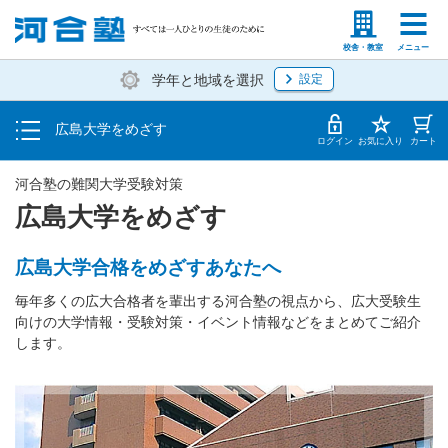
大学を知る
塾生の方
高等学校の先生
校舎・教室
メニュー
学年と地域を選択
設定
受験対策をする
広島大学をめざす
広大志望者のためのイベント
ログイン
お気に入り
カート
河合塾の難関大学受験対策
広島大学をめざす
広島大学合格をめざすあなたへ
毎年多くの広大合格者を輩出する河合塾の視点から、広大受験生
向けの大学情報・受験対策・イベント情報などをまとめてご紹介
します。