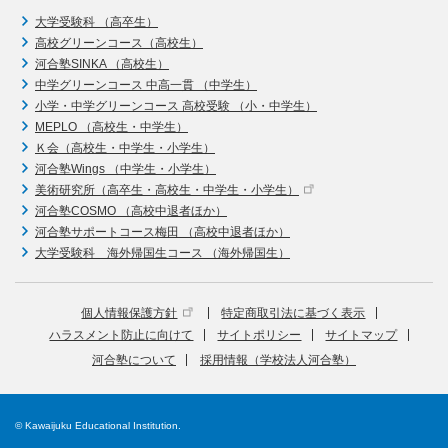
大学受験科 （高卒生）
高校グリーンコース（高校生）
河合塾SINKA （高校生）
中学グリーンコース 中高一貫 （中学生）
小学・中学グリーンコース 高校受験 （小・中学生）
MEPLO （高校生・中学生）
Ｋ会（高校生・中学生・小学生）
河合塾Wings （中学生・小学生）
美術研究所（高卒生・高校生・中学生・小学生）
河合塾COSMO （高校中退者ほか）
河合塾サポートコース梅田 （高校中退者ほか）
大学受験科 海外帰国生コース （海外帰国生）
個人情報保護方針
特定商取引法に基づく表示
ハラスメント防止に向けて
サイトポリシー
サイトマップ
河合塾について
採用情報（学校法人河合塾）
© Kawaijuku Educational Institution.