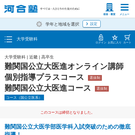
入塾説明会・個別相談
塾生の方
高等学校の先生
校舎・教室
メニュー
学年と地域を選択
設定
学費・入塾手続き方法
大学受験科
入塾から授業開始までのスケジュール
ログイン
お気に入り
カート
大学受験科
|
近畿
|
高卒生
難関国公立大医進オンライン講師
個別指導プラスコース
選抜制
難関国公立大医進コース
選抜制
コース（国公立医系）
このコースは締切となりました。
難関国公立大医学部医学科入試突破のための徹底
指導！