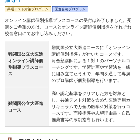
共通テスト対策プログラム
医進合格プログラム
オンライン講師個別指導プラスコースの受付は終了しました。受
講をご希望の方は、コースとオンライン講師個別指導をそれぞれ
校舎窓口にてお申し込みください。
難関国公立大医進コースに「オンライン
難関国公立大医進
講師個別指導」が付いたコースです。
オンライン講師個
河合塾講師による１対１のパーソナルコ
別指導プラスコー
ーチングです。学習計画や学習法を一緒
ス
に組み立てたうえで、年間を通して専属
のプロ講師が個別指導を行います。
高い認定基準をクリアした方を対象と
し、共通テスト対策を含めた医進専用カ
難関国公立大医進
リキュラムで万全の医学科対策を行うコ
コース
ースです。面接指導や志望理由書・自己
推薦書等の添削指導も行います。