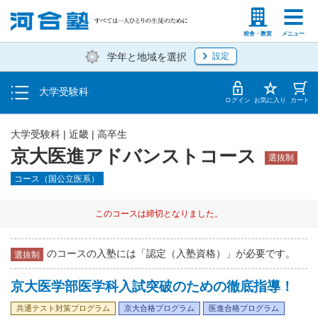
入塾説明会・個別相談
塾生の方
高等学校の先生
校舎・教室
メニュー
学年と地域を選択
設定
学費・入塾手続き方法
大学受験科
入塾から授業開始までのスケジュール
ログイン
お気に入り
カート
大学受験科
|
近畿
|
高卒生
京大医進アドバンストコース
選抜制
コース（国公立医系）
このコースは締切となりました。
のコースの入塾には「認定（入塾資格）」が必要です。
選抜制
京大医学部医学科入試突破のための徹底指導！
共通テスト対策プログラム
京大合格プログラム
医進合格プログラム