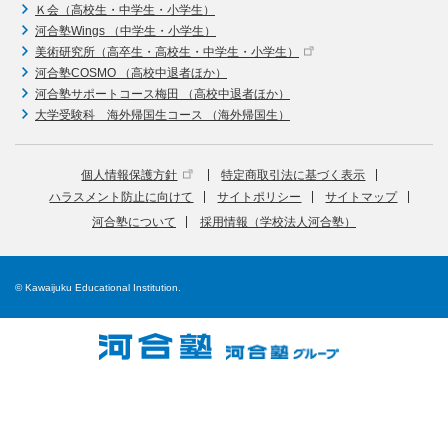
Ｋ会（高校生・中学生・小学生）
河合塾Wings （中学生・小学生）
美術研究所（高卒生・高校生・中学生・小学生）
河合塾COSMO （高校中退者ほか）
河合塾サポートコース梅田 （高校中退者ほか）
大学受験科 海外帰国生コース （海外帰国生）
個人情報保護方針
特定商取引法に基づく表示
ハラスメント防止に向けて
サイトポリシー
サイトマップ
河合塾について
採用情報（学校法人河合塾）
© Kawaijuku Educational Institution.