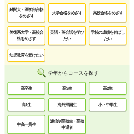
難関大・医学部合格
大学合格をめざす
高校合格をめざす
をめざす
美術系大学・高校合
英語・英会話を学び
学校の成績を伸ばし
格をめざす
たい
たい
幼児教育を受けたい
学年からコースを探す
高卒生
高3生
高2生
高1生
海外帰国生
小・中学生
通信制高校生・高校
中高一貫生
中退者