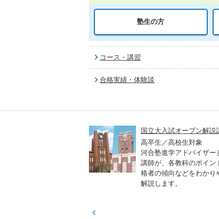
塾生の方
コース・講習
合格実績・体験談
高一貫校 中学生テスト
国立大入試オープン解説
貫校の中3生対象
高卒生／高校生対象
模のテストを受験して、
河合塾進学アドバイザー
実力と伸ばすべき力を知
講師が、各教科のポイン
格者の傾向などをわかり
解説します。