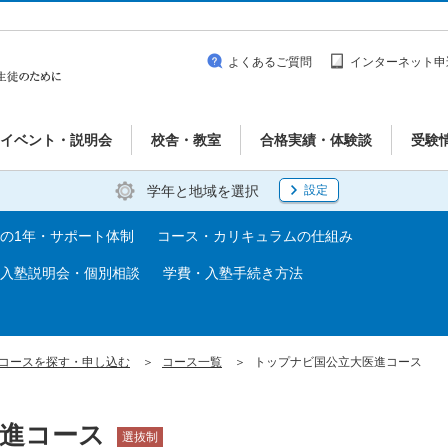
よくあるご質問
インターネット申
イベント・説明会
校舎・教室
合格実績・体験談
受験
学年と地域を選択
設定
の1年・サポート体制
コース・カリキュラムの仕組み
入塾説明会・個別相談
学費・入塾手続き方法
コースを探す・申し込む
コース一覧
トップナビ国公立大医進コース
医進コース
選抜制