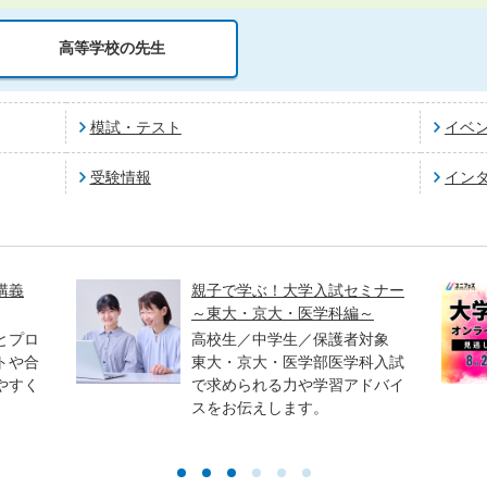
高等学校の先生
模試・テスト
イベ
受験情報
イン
講義
親子で学ぶ！大学入試セミナー
～東大・京大・医学科編～
とプロ
高校生／中学生／保護者対象
トや合
東大・京大・医学部医学科入試
やすく
で求められる力や学習アドバイ
スをお伝えします。