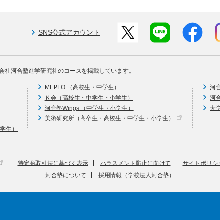
SNS公式アカウント
会社河合塾進学研究社のコースを掲載しています。
MEPLO （高校生・中学生）
河
Ｋ会（高校生・中学生・小学生）
河
河合塾Wings （中学生・小学生）
大
美術研究所（高卒生・高校生・中学生・小学生）
中学生）
特定商取引法に基づく表示
ハラスメント防止に向けて
サイトポリシ
河合塾について
採用情報（学校法人河合塾）