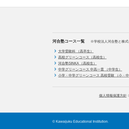
河合塾コース一覧
※学校法人河合塾と株式
大学受験科 （高卒生）
高校グリーンコース（高校生）
河合塾SINKA （高校生）
中学グリーンコース 中高一貫 （中学生）
小学・中学グリーンコース 高校受験 （小・
個人情報保護方針
© Kawaijuku Educational Institution.