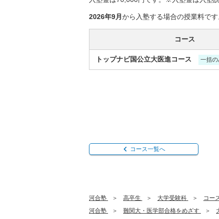
2026年9月
から入塾する場合の授業料です
コース
トップナビ国公立大医進コース
一括の
コース一覧へ
河合塾
高卒生
大学受験科
コー
河合塾
難関大・医学部合格をめざす