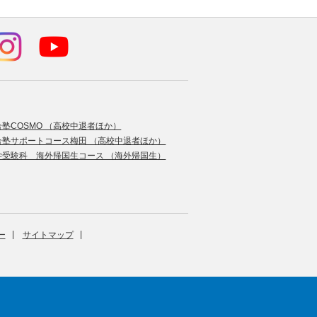
合塾COSMO （高校中退者ほか）
合塾サポートコース梅田 （高校中退者ほか）
学受験科 海外帰国生コース （海外帰国生）
ー
サイトマップ