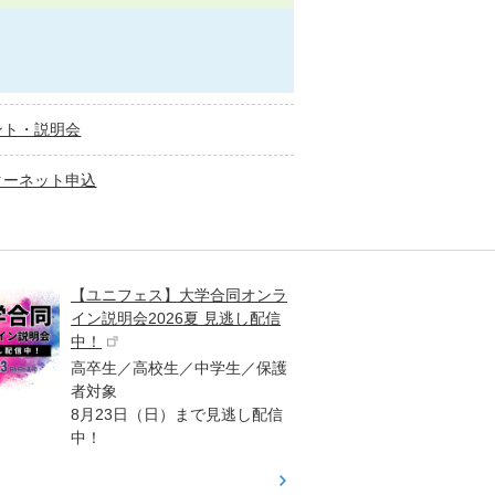
ント・説明会
ターネット申込
【ユニフェス】大学合同オンラ
大学受
イン説明会2026夏 見逃し配信
ント
中！
高校生
高卒生／高校生／中学生／保護
「栄冠
者対象
報が満
8月23日（日）まで見逃し配信
題集を
中！
す！