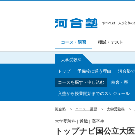
コース・講習
模試・テスト
大学受験科
トップ
予備校に通う理由
河合塾で
コースを探す・申し込む
校舎・寮
入塾から授業開始までのスケジュール
河合塾
コース・講習
大学受験科
大学受験科
|
近畿
|
高卒生
トップナビ国公立大