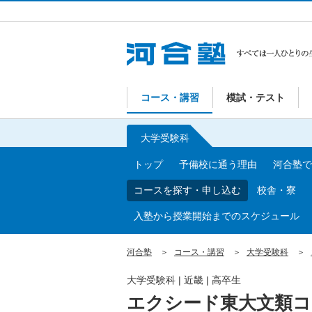
コース・講習
模試・テスト
大学受験科
トップ
予備校に通う理由
河合塾で
コースを探す・申し込む
校舎・寮
入塾から授業開始までのスケジュール
河合塾
コース・講習
大学受験科
大学受験科
|
近畿
|
高卒生
エクシード東大文類