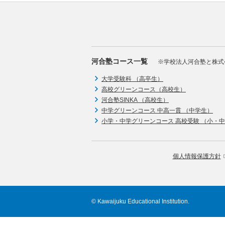
河合塾コース一覧
※学校法人河合塾と株式
大学受験科 （高卒生）
高校グリーンコース（高校生）
河合塾SINKA （高校生）
中学グリーンコース 中高一貫 （中学生）
小学・中学グリーンコース 高校受験 （小・
個人情報保護方針
© Kawaijuku Educational Institution.