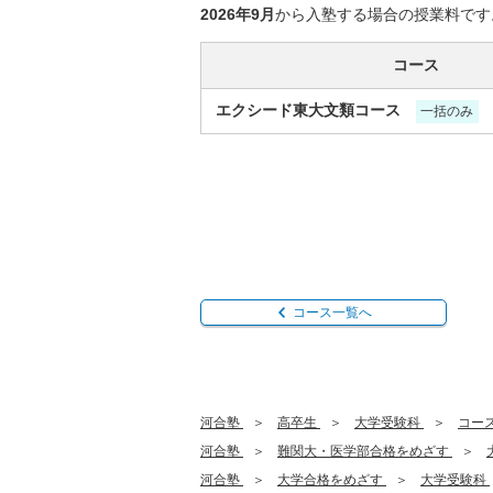
2026年9月
から入塾する場合の授業料です
コース
エクシード東大文類コース
一括のみ
コース一覧へ
河合塾
高卒生
大学受験科
コー
河合塾
難関大・医学部合格をめざす
河合塾
大学合格をめざす
大学受験科