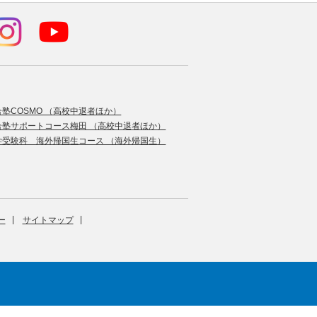
合塾COSMO （高校中退者ほか）
合塾サポートコース梅田 （高校中退者ほか）
学受験科 海外帰国生コース （海外帰国生）
ー
サイトマップ