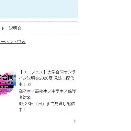
ント・説明会
ターネット申込
【ユニフェス】大学合同オンラ
大学受
イン説明会2026夏 見逃し配信
ント
中！
高校生
高卒生／高校生／中学生／保護
「栄冠
者対象
報が満
8月23日（日）まで見逃し配信
題集を
中！
す！