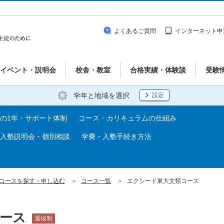
よくあるご質問
インターネット申
イベント・説明会
校舎・教室
合格実績・体験談
受験
学年と地域を選択
設定
の1年・サポート体制
コース・カリキュラムの仕組み
入塾説明会・個別相談
学費・入塾手続き方法
コースを探す・申し込む
コース一覧
エクシード東大文類コース
コース
選抜制