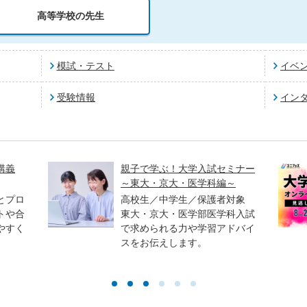
高等学校の先生
模試・テスト
イベ
受験情報
イン
講義
親子で学ぶ！大学入試セミナー
～東大・京大・医学科編～
とプロ
高校生／中学生／保護者対象
トや合
東大・京大・医学部医学科入試
やすく
で求められる力や学習アドバイ
スをお伝えします。