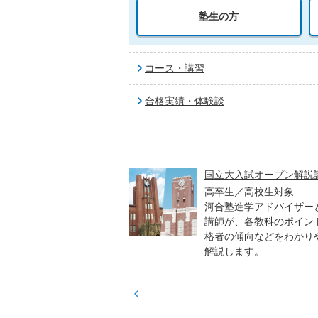
塾生の方
コース・講習
合格実績・体験談
高一貫校 中学生テスト
国立大入試オープン解説
貫校の中3生対象
高卒生／高校生対象
模のテストを受験して、
河合塾進学アドバイザー
実力と伸ばすべき力を知
講師が、各教科のポイン
格者の傾向などをわかり
解説します。