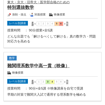
東大・京大・旧帝大・医学部合格のための
特別選抜数学
添削・採点
対面授業
映像授業
レベル別講座
授業時間
： 90分授業×全5講
どんな出題でも「解けるべくして解ける」真の数学力・問題
対応力を高める
数学
難関理系数学中高一貫（映像）
映像授業
レベル別講座
授業時間
： 90分×全5講 ※映像講座を自宅で受講
早期の対策で難関大入試で通用する理系数学を極める