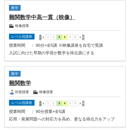
数学
難関数学中高一貫（映像）
映像授業
レベル別講座
授業時間
： 90分×全5講 ※映像講座を自宅で受講
入試に向けた早期の学習が数学を得点源にする
数学
難関数学
対面授業
映像授業
レベル別講座
授業時間
： 90分授業×全5講
応用・発展問題への対応力を高め、更なる得点力をアップ