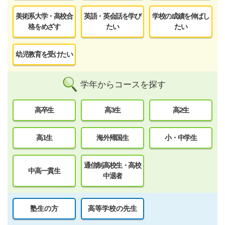
美術系大学・高校合
英語・英会話を学び
学校の成績を伸ばし
格をめざす
たい
たい
幼児教育を受けたい
学年からコースを探す
高卒生
高3生
高2生
高1生
海外帰国生
小・中学生
通信制高校生・高校
中高一貫生
中退者
塾生の方
高等学校の先生