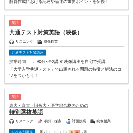
解答作成における記述や論述の重要ポイントを伝授！
英語
共通テスト対策英語（映像）
リスニング
映像授業
共通テスト対策講座
授業時間
： 90分×全2講 ※映像講座を自宅で受講
「大学入学共通テスト」で出題される問題の特徴と解法のコ
ツをつかもう！
英語
東大・京大・旧帝大・医学部合格のための
特別選抜英語
リスニング
添削・採点
対面授業
映像授業
レベル別講座