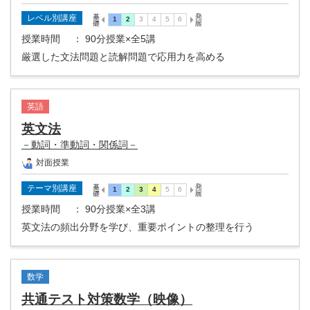
レベル別講座
授業時間
： 90分授業×全5講
厳選した文法問題と読解問題で応用力を高める
英語
英文法
－動詞・準動詞・関係詞－
対面授業
テーマ別講座
授業時間
： 90分授業×全3講
英文法の頻出分野を学び、重要ポイントの整理を行う
数学
共通テスト対策数学（映像）