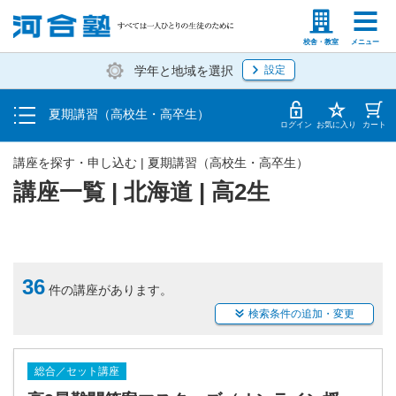
受講料・お申し込み方法
塾生の方
高等学校の先生
校舎・教室
メニュー
学年と地域を選択
設定
受講開始までの流れ
夏期講習（高校生・高卒生）
校舎・教室一覧
ログイン
お気に入り
カート
講座を探す・申し込む | 夏期講習（高校生・高卒生）
講座一覧 | 北海道 | 高2生
36
件の講座があります。
検索条件の追加・変更
総合／セット講座