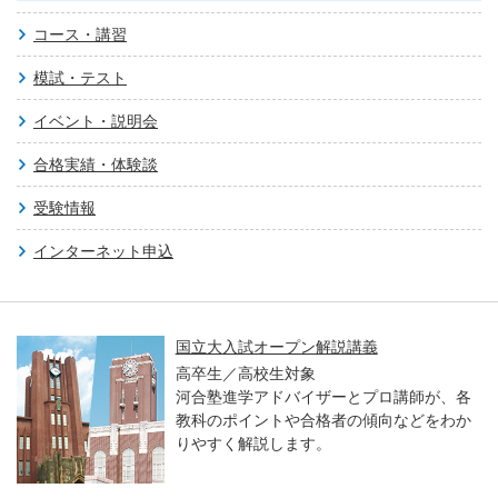
コース・講習
模試・テスト
イベント・説明会
合格実績・体験談
受験情報
インターネット申込
国立大入試オープン解説講義
高卒生／高校生対象
河合塾進学アドバイザーとプロ講師が、各
教科のポイントや合格者の傾向などをわか
りやすく解説します。