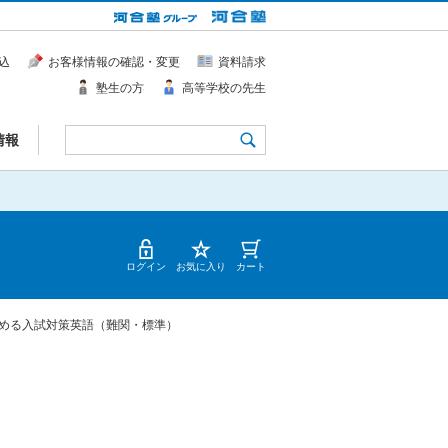
込
お客様情報の確認・変更
資料請求
塾生の方
高等学校の先生
情報
ログイン
お気に入り
カート
める入試対策英語（難関・標準）