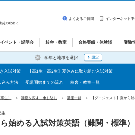
よくあるご質問
インターネット申
イベント・説明会
校舎・教室
合格実績・体験談
受験
学年と地域を選択
設定
べき入試対策
【高1生・高2生】夏休みに取り組む入試対策
し込み方法
受講開始までの流れ
校舎・教室一覧
高卒生）
講座を探す・申し込む
講座一覧
【ダイジェスト】夏から始
2生
ら始める入試対策英語（難関・標準）