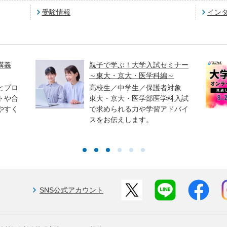
受験情報
イン
講義
親子で学ぶ！大学入試セミナー
～東大・京大・医学科編～
とプロ
高校生／中学生／保護者対象
トや合
東大・京大・医学部医学科入試
やすく
で求められる力や学習アドバイ
スをお伝えします。
SNS公式アカウント