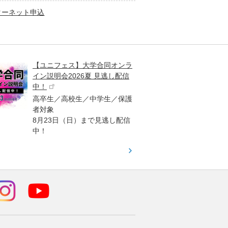
ターネット申込
【ユニフェス】大学合同オンラ
大学受
イン説明会2026夏 見逃し配信
ント
中！
高校生
高卒生／高校生／中学生／保護
「栄冠
者対象
報が満
8月23日（日）まで見逃し配信
題集を
中！
す！