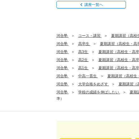
講座一覧へ
河合塾
コース・講習
夏期講習（高校
河合塾
高卒生
夏期講習（高校生・高
河合塾
高3生
夏期講習（高校生・高
河合塾
高2生
夏期講習（高校生・高
河合塾
高1生
夏期講習（高校生・高
河合塾
中高一貫生
夏期講習（高校生
河合塾
大学合格をめざす
夏期講習（
河合塾
学校の成績を伸ばしたい
夏期
準）