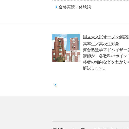
合格実績・体験談
高一貫校 中学生テスト
国立大入試オープン解説
貫校の中3生対象
高卒生／高校生対象
模のテストを受験して、
河合塾進学アドバイザー
実力と伸ばすべき力を知
講師が、各教科のポイン
格者の傾向などをわかり
解説します。