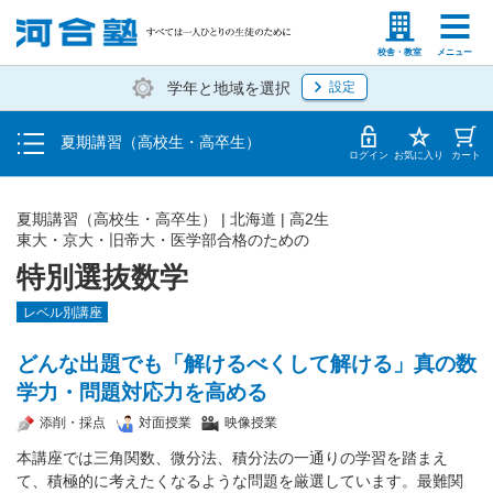
受講料・お申し込み方法
塾生の方
高等学校の先生
校舎・教室
メニュー
学年と地域を選択
設定
受講開始までの流れ
夏期講習（高校生・高卒生）
校舎・教室一覧
ログイン
お気に入り
カート
夏期講習（高校生・高卒生）
|
北海道
|
高2生
東大・京大・旧帝大・医学部合格のための
特別選抜数学
レベル別講座
どんな出題でも「解けるべくして解ける」真の数
学力・問題対応力を高める
添削・採点
対面授業
映像授業
本講座では三角関数、微分法、積分法の一通りの学習を踏まえ
て、積極的に考えたくなるような問題を厳選しています。最難関