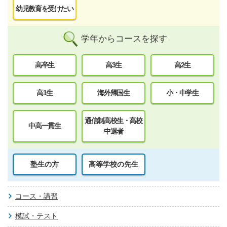
幼児教育を受けたい
学年からコースを探す
高卒生
高3生
高2生
高1生
海外帰国生
小・中学生
通信制高校生・高校
中高一貫生
中退者
塾生の方
高等学校の先生
コース・講習
模試・テスト