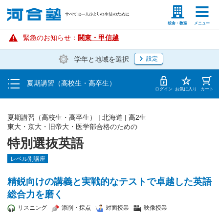
講座を探す・申し込む
塾生の方
高等学校の先生
校舎・教室
メニュー
受講料・お申し込み方法
緊急のお知らせ：
関東・甲信越
学年と地域を選択
設定
受講開始までの流れ
夏期講習（高校生・高卒生）
校舎・教室一覧
ログイン
お気に入り
カート
夏期講習（高校生・高卒生）
|
北海道
|
高2生
東大・京大・旧帝大・医学部合格のための
特別選抜英語
レベル別講座
精鋭向けの講義と実戦的なテストで卓越した英語
総合力を磨く
リスニング
添削・採点
対面授業
映像授業