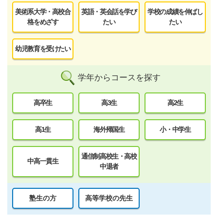
美術系大学・高校合
英語・英会話を学び
学校の成績を伸ばし
格をめざす
たい
たい
幼児教育を受けたい
学年からコースを探す
高卒生
高3生
高2生
高1生
海外帰国生
小・中学生
通信制高校生・高校
中高一貫生
中退者
塾生の方
高等学校の先生