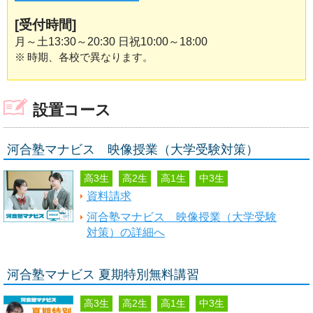
[受付時間]
月～土13:30～20:30 日祝10:00～18:00
※
時期、各校で異なります。
設置コース
河合塾マナビス 映像授業（大学受験対策）
高3生
高2生
高1生
中3生
資料請求
河合塾マナビス 映像授業（大学受験
対策）の詳細へ
河合塾マナビス 夏期特別無料講習
高3生
高2生
高1生
中3生