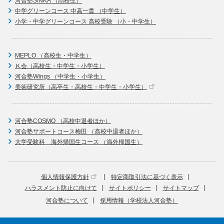
河合塾SINKA （高校生）
中学グリーンコース 中高一貫 （中学生）
小学・中学グリーンコース 高校受験 （小・中学生）
MEPLO （高校生・中学生）
Ｋ会（高校生・中学生・小学生）
河合塾Wings （中学生・小学生）
美術研究所（高卒生・高校生・中学生・小学生）
河合塾COSMO （高校中退者ほか）
河合塾サポートコース梅田 （高校中退者ほか）
大学受験科 海外帰国生コース （海外帰国生）
個人情報保護方針
特定商取引法に基づく表示
ハラスメント防止に向けて
サイトポリシー
サイトマップ
河合塾について
採用情報（学校法人河合塾）