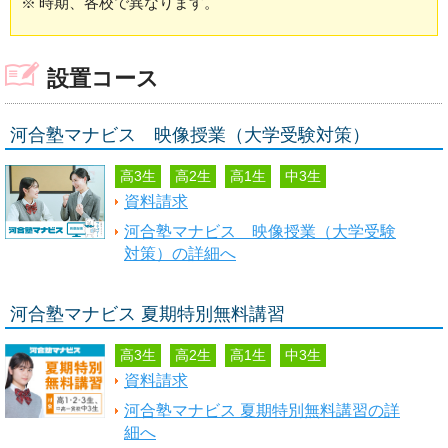
※
時期、各校で異なります。
設置コース
河合塾マナビス 映像授業（大学受験対策）
高3生
高2生
高1生
中3生
資料請求
河合塾マナビス 映像授業（大学受験
対策）の詳細へ
河合塾マナビス 夏期特別無料講習
高3生
高2生
高1生
中3生
資料請求
河合塾マナビス 夏期特別無料講習の詳
細へ