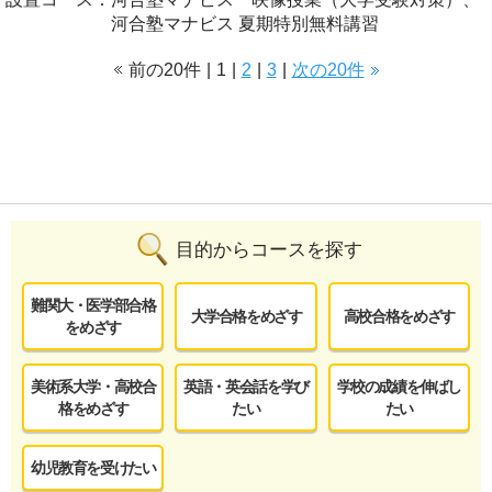
河合塾マナビス 夏期特別無料講習
前の20件
|
1
|
2
|
3
|
次の20件
目的からコースを探す
難関大・医学部合格
大学合格をめざす
高校合格をめざす
をめざす
美術系大学・高校合
英語・英会話を学び
学校の成績を伸ばし
格をめざす
たい
たい
幼児教育を受けたい