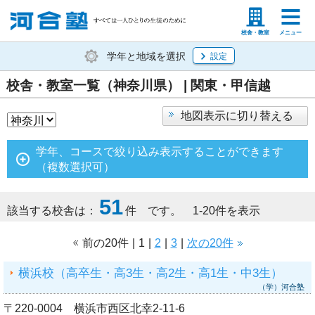
塾生の方
高等学校の先生
校舎・教室
メニュー
学年と地域を選択
設定
校舎・教室一覧（神奈川県） | 関東・甲信越
地図表示に切り替える
学年、コースで絞り込み表示することができます
（複数選択可）
51
該当する校舎は：
件 です。 1-20件を表示
前の20件
|
1
|
2
|
3
|
次の20件
横浜校（高卒生・高3生・高2生・高1生・中3生）
（学）河合塾
〒220-0004 横浜市西区北幸2-11-6