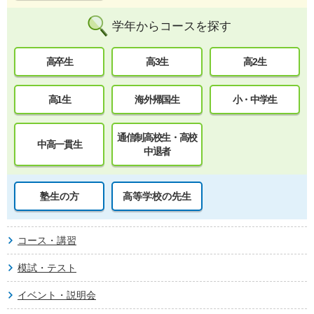
学年からコースを探す
高卒生
高3生
高2生
高1生
海外帰国生
小・中学生
通信制高校生・高校
中高一貫生
中退者
塾生の方
高等学校の先生
コース・講習
模試・テスト
イベント・説明会