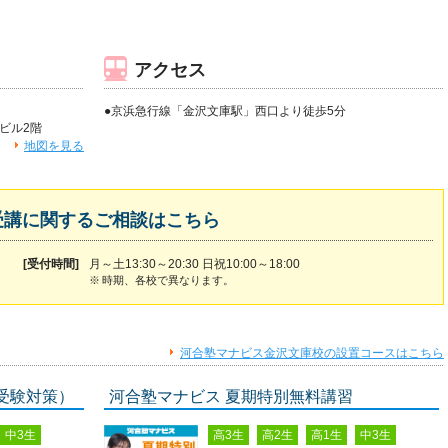
アクセス
●京浜急行線「金沢文庫駅」西口より徒歩5分
たビル2階
地図を見る
受講に関するご相談はこちら
[受付時間]
月～土13:30～20:30 日祝10:00～18:00
※
時期、各校で異なります。
河合塾マナビス金沢文庫校の設置コースはこちら
受験対策）
河合塾マナビス 夏期特別無料講習
中3生
高3生
高2生
高1生
中3生