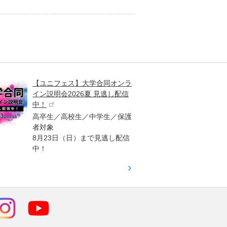
【ユニフェス】大学合同オンラ
大学受
イン説明会2026夏 見逃し配信
ント
中！
高校生
高卒生／高校生／中学生／保護
「栄冠
者対象
報が満
8月23日（日）まで見逃し配信
題集を
中！
す！