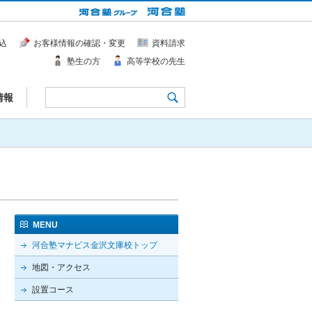
込
お客様情報の確認・変更
資料請求
塾生の方
高等学校の先生
情報
MENU
河合塾マナビス金沢文庫校トップ
地図・アクセス
設置コース