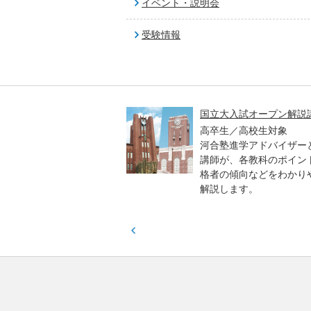
イベント・説明会
受験情報
高一貫校 中学生テスト
国立大入試オープン解説
貫校の中3生対象
高卒生／高校生対象
模のテストを受験して、
河合塾進学アドバイザー
実力と伸ばすべき力を知
講師が、各教科のポイン
格者の傾向などをわかり
解説します。