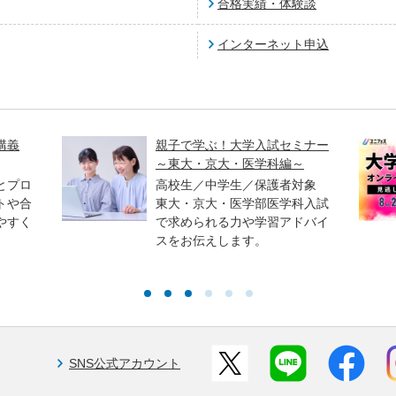
合格実績・体験談
インターネット申込
講義
親子で学ぶ！大学入試セミナー
～東大・京大・医学科編～
とプロ
高校生／中学生／保護者対象
トや合
東大・京大・医学部医学科入試
やすく
で求められる力や学習アドバイ
スをお伝えします。
SNS公式アカウント