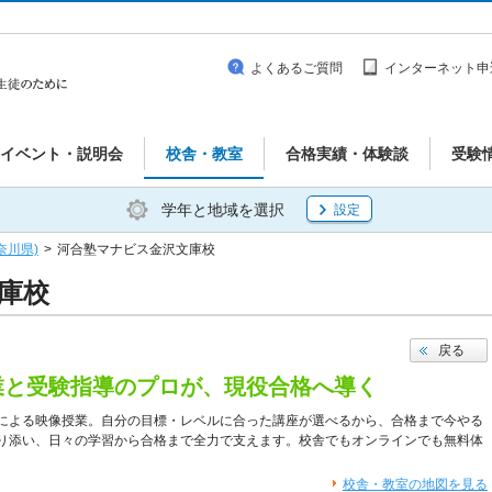
よくあるご質問
インターネット申
イベント・説明会
校舎・教室
合格実績・体験談
受験
学年と地域を選択
設定
奈川県)
>
河合塾マナビス金沢文庫校
庫校
戻る
業と受験指導のプロが、現役合格へ導く
による映像授業。自分の目標・レベルに合った講座が選べるから、合格まで今やる
り添い、日々の学習から合格まで全力で支えます。校舎でもオンラインでも無料体
校舎・教室の地図を見る