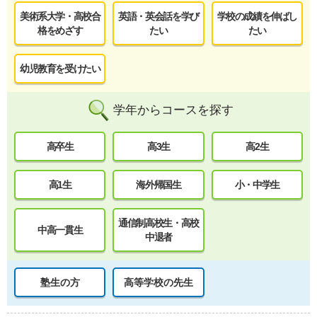
美術系大学・高校合
英語・英会話を学び
学校の成績を伸ばし
格をめざす
たい
たい
幼児教育を受けたい
学年からコースを探す
高卒生
高3生
高2生
高1生
海外帰国生
小・中学生
通信制高校生・高校
中高一貫生
中退者
塾生の方
高等学校の先生