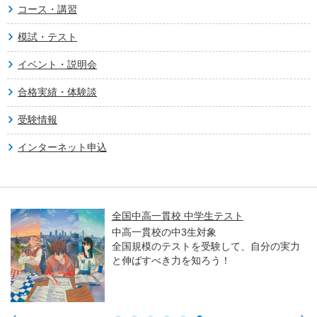
コース・講習
模試・テスト
イベント・説明会
合格実績・体験談
受験情報
インターネット申込
全国中高一貫校 中学生テスト
中高一貫校の中3生対象
全国規模のテストを受験して、自分の実力
と伸ばすべき力を知ろう！