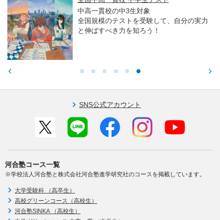
中高一貫校の中3生対象
全国規模のテストを受験して、自分の実力
と伸ばすべき力を知ろう！
SNS公式アカウント
河合塾コース一覧
※学校法人河合塾と株式会社河合塾進学研究社のコースを掲載しています。
大学受験科 （高卒生）
高校グリーンコース（高校生）
河合塾SINKA （高校生）