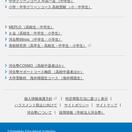
中学グリーンコース 中高一貫 （中学生）
小学・中学グリーンコース 高校受験 （小・中学生）
MEPLO （高校生・中学生）
Ｋ会（高校生・中学生・小学生）
河合塾Wings （中学生・小学生）
美術研究所（高卒生・高校生・中学生・小学生）
河合塾COSMO （高校中退者ほか）
河合塾サポートコース梅田 （高校中退者ほか）
大学受験科 海外帰国生コース （海外帰国生）
個人情報保護方針
特定商取引法に基づく表示
ハラスメント防止に向けて
サイトポリシー
サイトマップ
河合塾について
採用情報（学校法人河合塾）
© Kawaijuku Educational Institution.