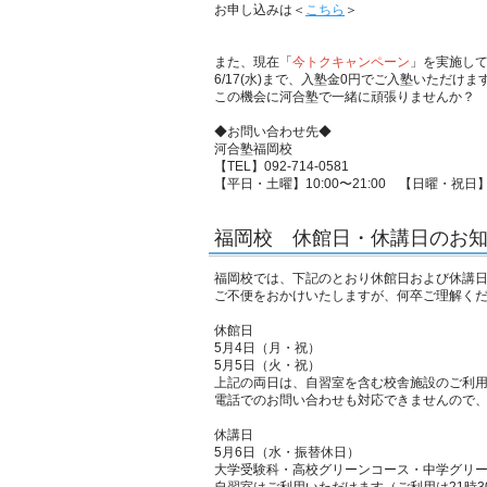
お申し込みは＜
こちら
＞
また、現在「
今トクキャンペーン
」を実施し
6/17(水)まで、入塾金0円でご入塾いただけま
この機会に河合塾で一緒に頑張りませんか？
◆お問い合わせ先◆
河合塾福岡校
【TEL】092-714-0581
【平日・土曜】10:00〜21:00 【日曜・祝日】10
福岡校 休館日・休講日のお
福岡校では、下記のとおり休館日および休講
ご不便をおかけいたしますが、何卒ご理解く
休館日
5月4日（月・祝）
5月5日（火・祝）
上記の両日は、自習室を含む校舎施設のご利
電話でのお問い合わせも対応できませんので
休講日
5月6日（水・振替休日）
大学受験科・高校グリーンコース・中学グリ