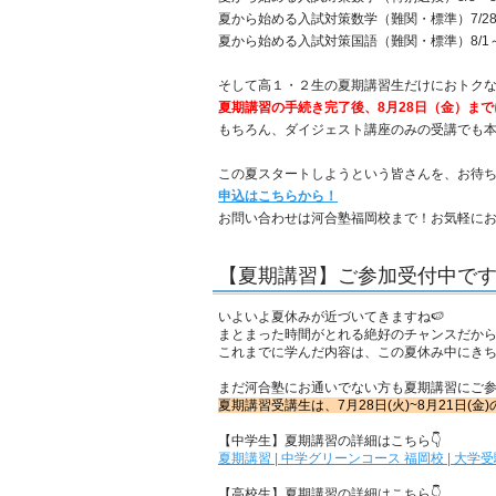
夏から始める入試対策数学（難関・標準）7/28～7/
夏から始める入試対策国語（難関・標準）8/1～8/2
そして高１・２生の夏期講習生だけにおトク
夏期講習の手続き完了後、8月28日（金）まで
もちろん、ダイジェスト講座のみの受講でも本
この夏スタートしようという皆さんを、お待
申込はこちらから！
お問い合わせは河合塾福岡校まで！お気軽にお問い合
【夏期講習】ご参加受付中で
いよいよ夏休みが近づいてきますね🍉
まとまった時間がとれる絶好のチャンスだか
これまでに学んだ内容は、この夏休み中にき
まだ河合塾にお通いでない方も夏期講習にご参
夏期講習受講生は、7月28日(火)~8月21日
【中学生】夏期講習の詳細はこちら👇
夏期講習 | 中学グリーンコース 福岡校 | 大
【高校生】夏期講習の詳細はこちら👇