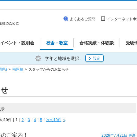
よくあるご質問
インターネット申
イベント・説明会
校舎・教室
合格実績・体験談
受験
学年と地域を選択
設定
岡県)
>
福岡校
>
スタッフからのお知らせ
らせ
表示
の10件
|
1
|
2
|
3
|
4
|
5
|
次の10件
座のご案内！
2026年7月21日 更新