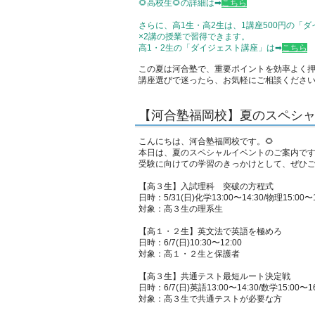
🌻高校生🌻の詳細は➡
こちら
さらに、高1生・高2生は、1講座500円の「
×2講の授業で習得できます。
高1・2生の「ダイジェスト講座」は➡
こちら
この夏は河合塾で、重要ポイントを効率よく押
講座選びで迷ったら、お気軽にご相談くださ
【河合塾福岡校】夏のスペシ
こんにちは、河合塾福岡校です。🌻
本日は、夏のスペシャルイベントのご案内で
受験に向けての学習のきっかけとして、ぜひ
【高３生】入試理科 突破の方程式
日時：5/31(日)化学13:00〜14:30/物理15:00〜1
対象：高３生の理系生
【高１・２生】英文法で英語を極めろ
日時：6/7(日)10:30〜12:00
対象：高１・２生と保護者
【高３生】共通テスト最短ルート決定戦
日時：6/7(日)英語13:00〜14:30/数学15:00〜16
対象：高３生で共通テストが必要な方