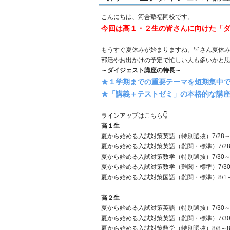
こんにちは、河合塾福岡校です。
今回は高１・２生の皆さんに向けた「ダ
もうすぐ夏休みが始まりますね。皆さん夏休
部活やお出かけの予定で忙しい人も多いかと
～ダイジェスト講座の特長～
★１学期までの重要テーマを短期集中
★「講義＋テストゼミ」の本格的な講座
ラインアップはこちら👇
高１生
夏から始める入試対策英語（特別選抜）7/28～7/29
夏から始める入試対策英語（難関・標準）7/28～7/
夏から始める入試対策数学（特別選抜）7/30～7/31
夏から始める入試対策数学（難関・標準）7/30～7/
夏から始める入試対策国語（難関・標準）8/1～8/2
高２生
夏から始める入試対策英語（特別選抜）7/30～7/31
夏から始める入試対策英語（難関・標準）7/30～7/
夏から始める入試対策数学（特別選抜）8/8～8/9 