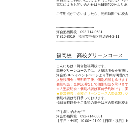
自習室はご利用いただけます（ご利用は21時3
電話によるお問い合わせは当日9時00分より
ご不明点がございましたら、開館時間中に校
---------------------------------
河合塾福岡校 092-714-0581
〒810-8619 福岡市中央区渡辺通4-2-11
---------------------------------
福岡校 高校グリーンコース
こんにちは！河合塾福岡校です。
高校グリーンコースでは、
入塾説明会
を実施
河合塾HP＞イベントページ
より予約が可能で
入塾説明会：説明終了後、個別相談を承りま
個別相談：全体説明なしで個別相談を承りま
※入塾説明会・個別相談は事前予約制です。実
★参加特典：高校グリーンコース入塾金33，00
個別相談は毎日承っております。
掲載日時以外をご希望の場合は河合塾福岡校
***お問い合わせ***
河合塾福岡校 092-714-0581
【平日・土曜】10:00〜21:00【日曜・祝日】10: