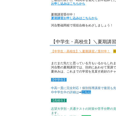
ご都合の良い日・時間帯を選んでお申込みく
お申し込みはこちらから
夏期講習受付中！
夏期講習お申し込みはこちらから
河合塾福岡校で現役合格をめざしましょう！
【中学生・高校生】＼夏期講習／受
【中学生・高校生】＼夏期講習／受付中！
※
まだまだ先だと思っている方もいるかもしれま
河合塾の夏期講習では、目的にあわせて受講
夏休みは、これまでの学習を見直す絶好のチ
【中学生】
中高一貫に完全対応！個別指導講座で復習も
🌻中学生🌻の詳細は➡
こちら
【高校生】
志望大学別・共通テストの対策や苦手分野の克
ます。