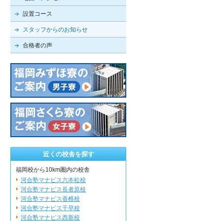
設置コース
スタッフからのお知らせ
合格者の声
近くの校舎を探す
福岡校から10km圏内の校舎
河合塾マナビス六本松校
河合塾マナビス長者原校
河合塾マナビス香椎校
河合塾マナビス千早校
河合塾マナビス西新校