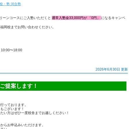
校・塾 河合塾
グリーンコースにご入塾いただくと
通常入塾金33,000円が 「0円」
になるキャンペ
塾福岡校までお問い合わせください。
:00〜18:00
！
2026年6月30日 更新
ご提案します！
時行っております。
典もございます！
りたい方はぜひ一度校舎までお越しください！
トからお申込みいただけます。