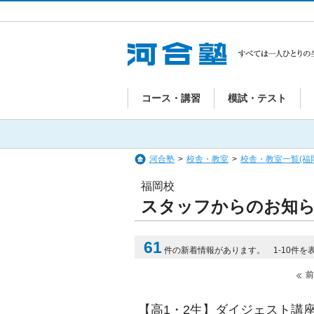
コース・講習
模試・テスト
河合塾
>
校舎・教室
>
校舎・教室一覧(福
福岡校
スタッフからのお知
61
件の新着情報があります。 1-10件を
前
【高1・2生】ダイジェスト講