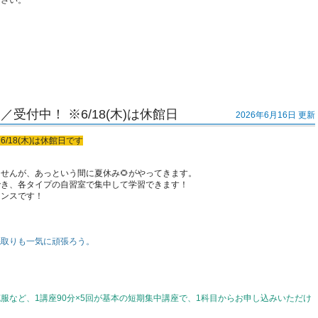
ださい。
付中！ ※6/18(木)は休館日
2026年6月16日 更新
6/18(木)は休館日です
せんが、あっという間に夏休み🌻がやってきます。
でき、各タイプの自習室で集中して学習できます！
ャンスです！
先取りも一気に頑張ろう。
服など、1講座90分×5回が基本の短期集中講座で、1科目からお申し込みいただけ