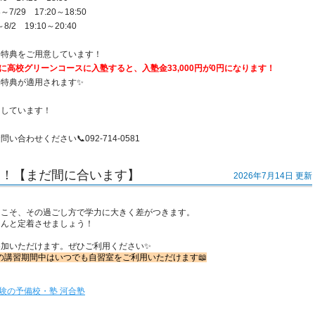
29 17:20～18:50
 19:10～20:40
な特典をご用意しています！
に高校グリーンコースに入塾すると、入塾金33,000円が0円になります！
特典が適用されます✨
ちしています！
わせください📞092-714-0581
す！【まだ間に合います】
2026年7月14日 更新
らこそ、その過ごし方で学力に大きく差がつきます。
ちんと定着させましょう！
加いただけます。ぜひご利用ください✨
(金)の講習期間中はいつでも自習室をご利用いただけます📖
学受験の予備校・塾 河合塾