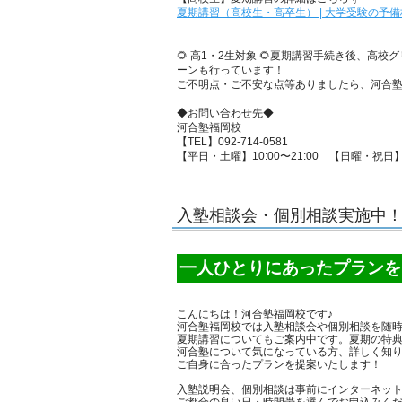
夏期講習（高校生・高卒生） | 大学受験の予備
🌻
高1・2生対象
🌻夏期講習手続き後、高校
ーンも行っています！
ご不明点・ご不安な点等ありましたら、河合
◆お問い合わせ先◆
河合塾福岡校
【TEL】092-714-0581
【平日・土曜】10:00〜21:00 【日曜・祝日】10
入塾相談会・個別相談実施中
一人ひとりにあったプランを
こんにちは！河合塾福岡校です♪
河合塾福岡校では入塾相談会や個別相談を随
夏期講習についてもご案内中です。夏期の特
河合塾について気になっている方、詳しく知
ご自身に合ったプランを提案いたします！
入塾説明会、個別相談は事前にインターネッ