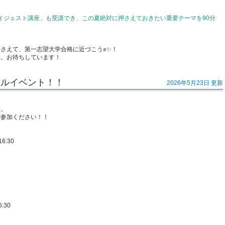
ダイジェスト講座」も受講でき、この夏絶対に押さえておきたい重要テーマを90分
さえて、第一志望大学合格に近づこう✊✨！
い。お待ちしています！
ャルイベント！！
2026年5月23日 更新
す。
ご参加ください！！
6:30
:30