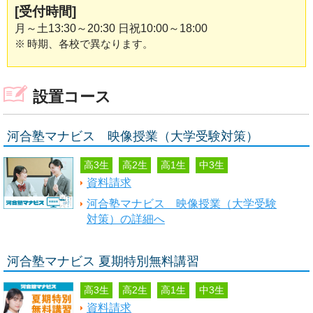
[受付時間]
月～土13:30～20:30 日祝10:00～18:00
※
時期、各校で異なります。
設置コース
河合塾マナビス 映像授業（大学受験対策）
高3生
高2生
高1生
中3生
資料請求
河合塾マナビス 映像授業（大学受験
対策）の詳細へ
河合塾マナビス 夏期特別無料講習
高3生
高2生
高1生
中3生
資料請求