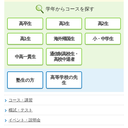
学年からコースを探す
高卒生
高3生
高2生
高1生
海外帰国生
小・中学生
通信制高校生・
中高一貫生
高校中退者
高等学校の先
塾生の方
生
コース・講習
模試・テスト
イベント・説明会