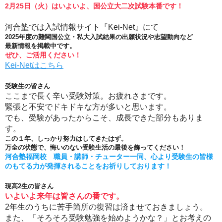
2月25日（火）はいよいよ、国公立大二次試験本番です！
河合塾では入試情報サイト『Kei‐Net』にて
2025年度の難関国公立・私大入試結果の出願状況や志望動向など
最新情報を掲載中です。
ぜひ、ご活用ください！
Kei-Netはこちら
受験生の皆さん
ここまで長く辛い受験対策。お疲れさまです。
緊張と不安でドキドキな方が多いと思います。
でも、受験があったからこそ、成長できた部分もありま
す。
この１年、しっかり努力はしてきたはず。
万全の状態で、悔いのない受験生活の最後を飾ってください！
河合塾福岡校 職員・講師・チューター一同、心より受験生の皆様
のもてる力が発揮されることをお祈りしております！
現高2生の皆さん
いよいよ来年は皆さんの番です。
2年生のうちに苦手箇所の復習は済ませておきましょう。
また、「そろそろ受験勉強を始めようかな？」とお考えの