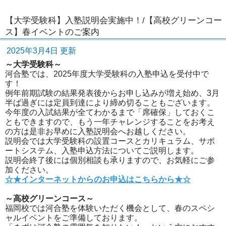
【大学受験科】入塾説明会実施中！/【高校グリーンコー
ス】春イベントのご案内
2025年3月4日 更新
～大学受験科～
河合塾では、2025年度大学受験科の入塾申込を受付中で
す！
例年前期試験の結果発表後からお申し込みが増え始め、3月
半ば過ぎには定員到達により締め切ることもございます。
今年度の入試結果が全てわかるまで「席確保」しておくこ
ともできますので、もう一年チャレンジすることをお考え
の方は是非お早めに入塾説明会へお越しください。
説明会では大学受験科の設置コースとカリキュラム、サポ
ートシステム、入塾申込方法についてご説明します。
説明会終了後には個別相談も承りますので、お気軽にご参
加ください。
☆★インターネットからのお申込はこちらから★☆
～高校グリーンコース～
福岡校では河合塾を体験いただく機会として、春のスペシ
ャルイベントをご準備しております。