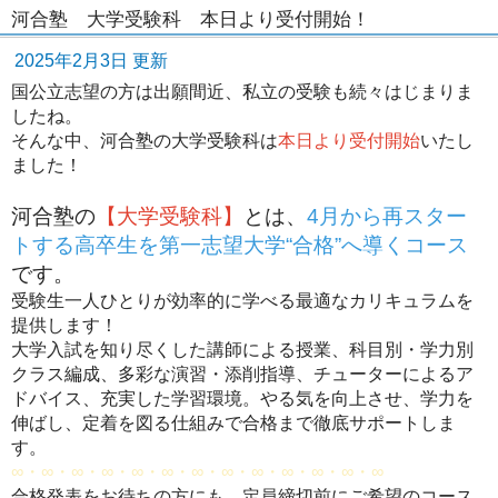
河合塾 大学受験科 本日より受付開始！
2025年2月3日 更新
国公立志望の方は出願間近、私立の受験も続々はじまりま
したね。
そんな中、河合塾の大学受験科は
本日より受付開始
いたし
ました！
河合塾の
【大学受験科】
とは、
4月から再スター
トする高卒生を第一志望大学“合格”へ導くコース
です。
受験生一人ひとりが効率的に学べる最適なカリキュラムを
提供します！
大学入試を知り尽くした講師による授業、科目別・学力別
クラス編成、多彩な演習・添削指導、チューターによるア
ドバイス、充実した学習環境。やる気を向上させ、学力を
伸ばし、定着を図る仕組みで合格まで徹底サポートしま
す。
∞・∞・∞・∞・∞・∞・∞・∞・∞・∞・∞・∞・∞
合格発表をお待ちの方にも、定員締切前にご希望のコース