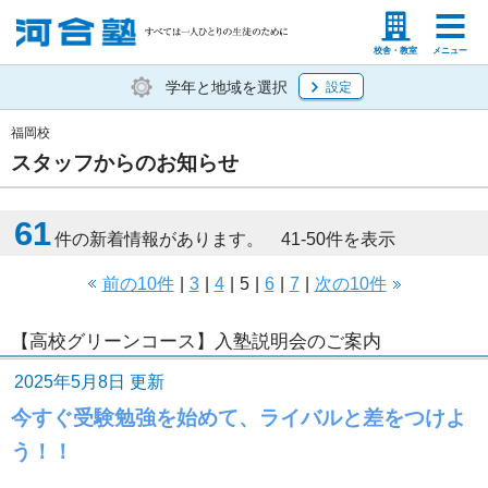
塾生の方
高等学校の先生
校舎・教室
メニュー
学年と地域を選択
設定
福岡校
スタッフからのお知らせ
61
件の新着情報があります。 41-50件を表示
前の10件
|
3
|
4
|
5
|
6
|
7
|
次の10件
【高校グリーンコース】入塾説明会のご案内
2025年5月8日 更新
今すぐ受験勉強を始めて、ライバルと差をつけよ
う！！