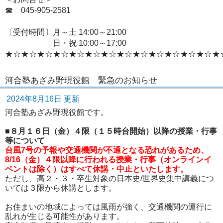
☎ 045‐905-2581
〔受付時間〕月～土 14:00～21:00
日・祝 10:00～17:00
★☆★☆★☆★☆★☆★☆★☆★☆★☆★☆★☆★☆★☆★
河合塾あざみ野現役館 緊急のお知らせ
2024年8月16日 更新
河合塾あざみ野現役館です。
■８月１６日（金）４限（１５時台開始）以降の授業・行事
等について
台風7号の予報や交通機関が不通となる恐れがあるため、
8/16（金）４限以降に行われる授業・行事（オンラインイ
ベントは除く）はすべて休講・中止といたします。
ただし、高２・３・卒生対象の日本史/世界史集中講義につ
いては３限から休講とします。
お住まいの地域によっては風雨が強く、交通機関の運行に
乱れが生じる可能性があります。