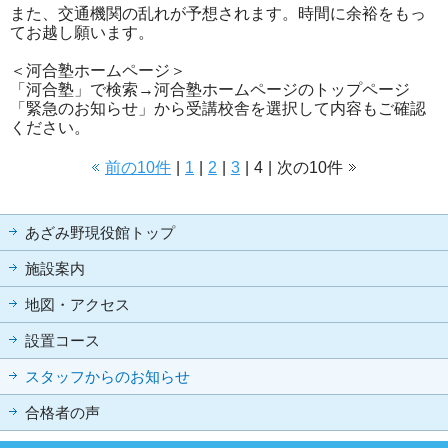
また、交通機関の乱れが予想されます。時間に余裕をもっ
てお越し願います。
＜河合塾ホームページ＞
「河合塾」で検索→河合塾ホームページのトップページ
「緊急のお知らせ」から受講校舎を選択して内容もご確認
ください。
前の10件
|
1
|
2
|
3
|
4
|
次の10件
あざみ野現役館トップ
施設案内
地図・アクセス
設置コース
スタッフからのお知らせ
合格者の声