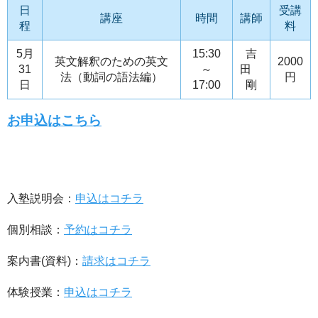
日
受講
講座
時間
講師
程
料
5月
15:30
吉
英文解釈のための英文
2000
31
～
田
法（動詞の語法編）
円
日
17:00
剛
お申込はこちら
入塾説明会：
申込はコチラ
個別相談：
予約はコチラ
案内書(資料)：
請求はコチラ
体験授業：
申込はコチラ