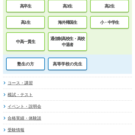
高卒生
高3生
高2生
高1生
海外帰国生
小・中学生
通信制高校生・高校
中高一貫生
中退者
塾生の方
高等学校の先生
コース・講習
模試・テスト
イベント・説明会
合格実績・体験談
受験情報