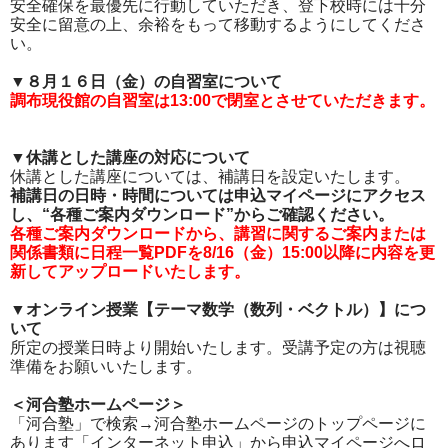
安全確保を最優先に行動していただき、登下校時には十分
安全に留意の上、余裕をもって移動するようにしてくださ
い。
▼８月１６日（金）の自習室について
調布現役館の自習室は13:00で閉室とさせていただきます。
▼休講とした講座の対応について
休講とした講座については、補講日を設定いたします。
補講日の日時・時間については申込マイページにアクセス
し、“各種ご案内ダウンロード”からご確認ください。
各種ご案内ダウンロードから、講習に関するご案内または
関係書類に日程一覧PDFを8/16（金）15:00以降に内容を更
新してアップロードいたします。
▼オンライン授業【テーマ数学（数列・ベクトル）】につ
いて
所定の授業日時より開始いたします。受講予定の方は視聴
準備をお願いいたします。
＜河合塾ホームページ＞
「河合塾」で検索→河合塾ホームページのトップページに
あります「インターネット申込」から申込マイページへロ