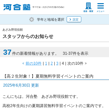
塾生の方
高等学校の先生
校舎・教室
メニュー
学年と地域を選択
設定
あざみ野現役館
スタッフからのお知らせ
37
件の新着情報があります。 31-37件を表示
前の10件
|
1
|
2
|
3
|
4
|
次の10件
【高２生対象！】夏期無料学習イベントのご案内
2025年6月30日 更新
こんにちは。河合塾 あざみ野現役館です。
高校2年生向けの夏期講習無料学習イベントのご案内です。