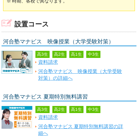
※
時期、各校で異なります。
設置コース
河合塾マナビス 映像授業（大学受験対策）
高3生
高2生
高1生
中3生
資料請求
河合塾マナビス 映像授業（大学受験
対策）の詳細へ
河合塾マナビス 夏期特別無料講習
高3生
高2生
高1生
中3生
資料請求
河合塾マナビス 夏期特別無料講習の詳
細へ