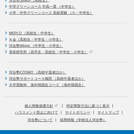
河合塾SINKA （高校生）
中学グリーンコース 中高一貫 （中学生）
小学・中学グリーンコース 高校受験 （小・中学生）
MEPLO （高校生・中学生）
Ｋ会（高校生・中学生・小学生）
河合塾Wings （中学生・小学生）
美術研究所（高卒生・高校生・中学生・小学生）
河合塾COSMO （高校中退者ほか）
河合塾サポートコース梅田 （高校中退者ほか）
大学受験科 海外帰国生コース （海外帰国生）
個人情報保護方針
特定商取引法に基づく表示
ハラスメント防止に向けて
サイトポリシー
サイトマップ
河合塾について
採用情報（学校法人河合塾）