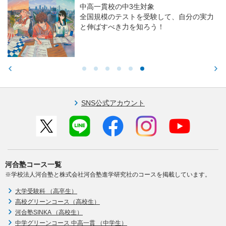
中高一貫校の中3生対象
全国規模のテストを受験して、自分の実力
と伸ばすべき力を知ろう！
SNS公式アカウント
河合塾コース一覧
※学校法人河合塾と株式会社河合塾進学研究社のコースを掲載しています。
大学受験科 （高卒生）
高校グリーンコース（高校生）
河合塾SINKA （高校生）
中学グリーンコース 中高一貫 （中学生）