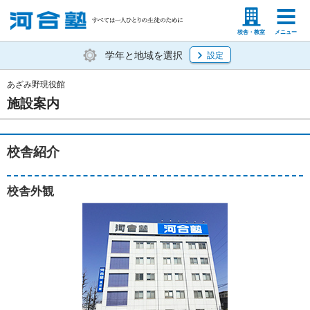
塾生の方
高等学校の先生
校舎・教室
メニュー
学年と地域を選択
設定
あざみ野現役館
施設案内
校舎紹介
校舎外観