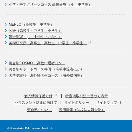
小学・中学グリーンコース 高校受験 （小・中学生）
MEPLO （高校生・中学生）
Ｋ会（高校生・中学生・小学生）
河合塾Wings （中学生・小学生）
美術研究所（高卒生・高校生・中学生・小学生）
河合塾COSMO （高校中退者ほか）
河合塾サポートコース梅田 （高校中退者ほか）
大学受験科 海外帰国生コース （海外帰国生）
個人情報保護方針
特定商取引法に基づく表示
ハラスメント防止に向けて
サイトポリシー
サイトマップ
河合塾について
採用情報（学校法人河合塾）
© Kawaijuku Educational Institution.