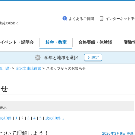
よくあるご質問
インターネット申
イベント・説明会
校舎・教室
合格実績・体験談
受験
学年と地域を選択
設定
奈川県)
>
金沢文庫現役館
>
スタッフからのお知らせ
らせ
を表示
の10件
|
1
|
2
|
3
|
4
|
5
|
次の10件
について理解しよう！
2026年3月9日 更新