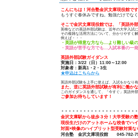
こんにちは！河合塾金沢文庫現役館で
もうすぐ春休みですね。勉強だけでな
そこで金沢文庫現役館では、「英語外
英検などの英語外部試験は、近年の大学入試
その複雑な活用方法について、分かりやすく
例えば・・・
・英語が得意な方なら…より難しい級
・英語が苦手な方でも…入試本番の一
英語外部試験ガイダンス
実施日：3/22（日）11:00～12:00
対象者：新高1・2・3生
★申込はこちらから
英語外部試験を上手に使えば、入試をかなり
また、逆に英語外部試験が有利に働か
このガイダンスを通して、「今すぐ」英語外
ご参加お待ちしています！
＊＊＊＊＊＊＊＊＊＊＊＊＊＊＊＊＊＊＊＊
金沢文庫駅から徒歩３分！大学受験の
現役生だけのアットホームな校舎でハ
対面×映像のハイブリット型受験対策な
河合塾 金沢文庫現役館 045-782-75