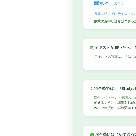
開講いたします。
授業開始までにテキストを
授業のお申し込みはコチラ
📚
テキストが届いたら、
テキストの冒頭に、「はじ
い。
📱
河合塾では、「Stud
塾生マイページ > 受講のた
使えるようにご準備をお願
※2025年度から継続受講
🎓
河合塾にはじめて通う