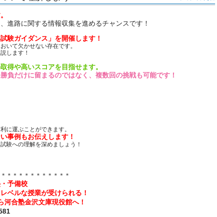
す。
く、進路に関する情報収集を進めるチャンスです！
部試験ガイダンス」を開催します！
において欠かせない存在です。
解説します！
の取得や高いスコアを目指せます。
発勝負だけに留まるのではなく、複数回の挑戦も可能です！
有利に運ぶことができます。
ない事例もお伝えします！
部試験への理解を深めましょう！
＊＊＊＊＊＊＊＊＊＊＊＊＊
塾・予備校
イレベルな授業が受けられる！
ら河合塾金沢文庫現役館へ！
81