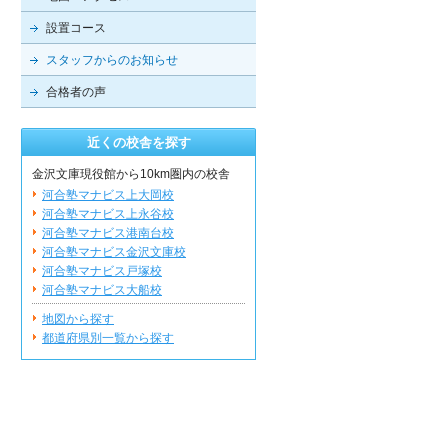
設置コース
スタッフからのお知らせ
合格者の声
近くの校舎を探す
金沢文庫現役館から10km圏内の校舎
河合塾マナビス上大岡校
河合塾マナビス上永谷校
河合塾マナビス港南台校
河合塾マナビス金沢文庫校
河合塾マナビス戸塚校
河合塾マナビス大船校
地図から探す
都道府県別一覧から探す