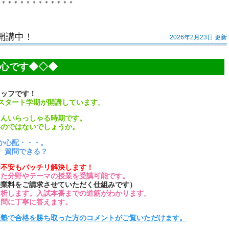
＊＊＊＊＊＊＊＊＊＊＊＊＊
開講中！
2026年2月23日 更新
心です◆◇◆
タッフです！
スタート学期が開講しています。
さんいらっしゃる時期です。
いのではないでしょうか。
か心配・・・。
、質問できる？
な不安もバッチリ解決します！
った分野やテーマの授業を受講可能です。
授業料をご請求させていただく仕組みです）
分析します。入試本番までの道筋がわかります。
疑問に丁寧に答えます。
入塾で合格を勝ち取った方のコメントがご覧いただけます。