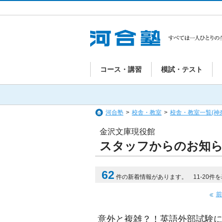
コース・講習
模試・テスト
河合塾
>
校舎・教室
>
校舎・教室一覧(神
金沢文庫現役館
スタッフからのお知
62
件の新着情報があります。 11-20件
前
意外と複雑？！英語外部試験