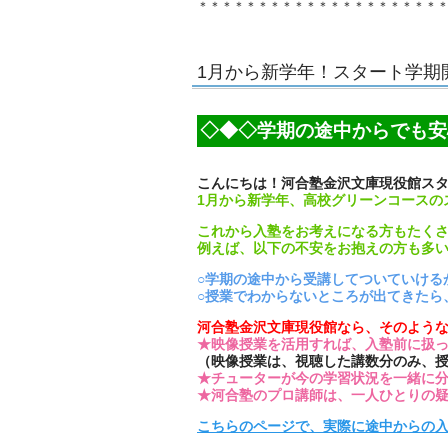
＊＊＊＊＊＊＊＊＊＊＊＊＊＊＊＊＊＊＊＊
1月から新学年！スタート学期
◇◆◇学期の途中からでも安
こんにちは！河合塾金沢文庫現役館ス
1月から新学年、高校グリーンコースの
これから入塾をお考えになる方もたく
例えば、以下の不安をお抱えの方も多
○学期の途中から受講してついていける
○授業でわからないところが出てきたら
河合塾金沢文庫現役館なら、そのよう
★映像授業を活用すれば、入塾前に扱
（映像授業は、視聴した講数分のみ、
★チューターが今の学習状況を一緒に
★河合塾のプロ講師は、一人ひとりの
こちらのページで、実際に途中からの