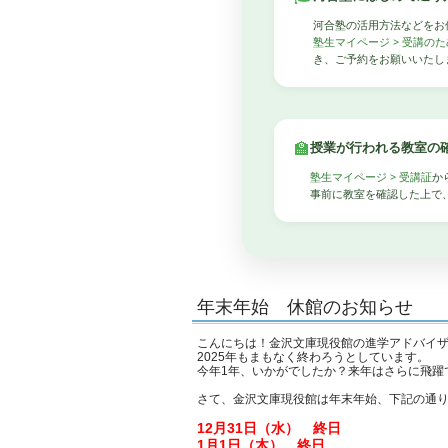
河合塾の活用方法などをお
塾生マイページ > 受講の
き、ご予約をお願いいたし
🏫
授業が行われる教室の
塾生マイページ > 受講証
か
事前に教室を確認した上で
年末年始 休館のお知らせ
こんにちは！金沢文庫現役館の進学アドバイ
2025年もまもなく終わろうとしています。
今年1年、いかがでしたか？来年はさらに飛躍
さて、金沢文庫現役館は年末年始、下記の通
12月31日（水） 終日
1月1日（木） 終日