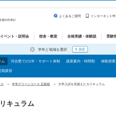
よくあるご質問
インターネット申
イベント・説明会
校舎・教室
合格実績・体験談
受験
学年と地域を選択
設定
ラム
河合塾での1年・サポート体制
講座案内・時間割
体験授業
夏期講習
ース
中学グリーンコース 広島校
大学入試を見据えたカリキュラム
リキュラム