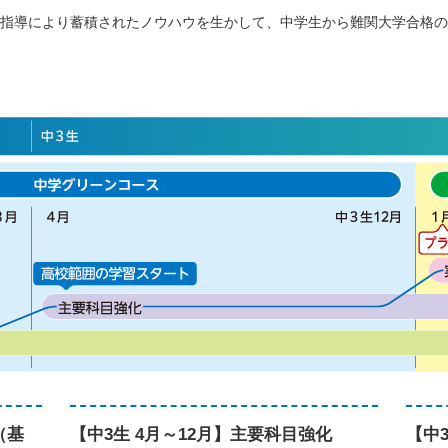
指導により蓄積されたノウハウを生かして、中学生から難関大学合格の
（基
【中3生 4月～12月】主要科目強化
【中