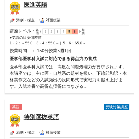
医進英語
添削・採点
対面授業
講座レベル
：
●受講の目安偏差値
1・2：～55.0 |
3・4：55.0～ |
5・6：65.0～
授業時間
： 150分授業×週1回
医学部医学科入試に対応できる得点力の養成
医学部医学科入試では、高度な問題処理力が要求されます。
本講座では、主に医・自然系の題材を扱い、下線部和訳・本
格英作文などの入試頻出の設問形式で実戦力を鍛え上げま
す。入試本番で高得点獲得につながる…
受験対策講座
英語
特別選抜英語
添削・採点
対面授業