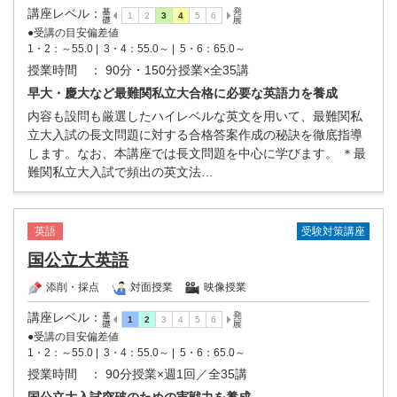
講座レベル
：
●受講の目安偏差値
1・2：～55.0 |
3・4：55.0～ |
5・6：65.0～
授業時間
： 90分・150分授業×全35講
早大・慶大など最難関私立大合格に必要な英語力を養成
内容も設問も厳選したハイレベルな英文を用いて、最難関私
立大入試の長文問題に対する合格答案作成の秘訣を徹底指導
します。なお、本講座では長文問題を中心に学びます。 ＊最
難関私立大入試で頻出の英文法…
受験対策講座
英語
国公立大英語
添削・採点
対面授業
映像授業
講座レベル
：
●受講の目安偏差値
1・2：～55.0 |
3・4：55.0～ |
5・6：65.0～
授業時間
： 90分授業×週1回／全35講