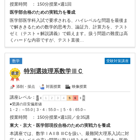
授業時間
： 150分授業×週1回
医学部合格のための実戦力を養成
医学部医学科入試で要求される、ハイレベルな問題を最後ま
で解ききるための数学的思考力、論証力、計算力を、テスト
ゼミ（テスト＋解説講義）で鍛えます。扱う問題の難度は高
くハードな内容ですが、テスト直後…
受験対策講座
数学
特別選抜理系数学ⅢＣ
添削・採点
対面授業
映像授業
講座レベル
：
●受講の目安偏差値
1・2：～55.0 |
3・4：55.0～ |
5・6：65.0～
授業時間
： 150分授業×週1回／全35講
東大・京大・医学部現役合格のための実戦力を養成
本講座では、数学ⅠAⅡB ⅢCを扱い、最難関大理系入試に対