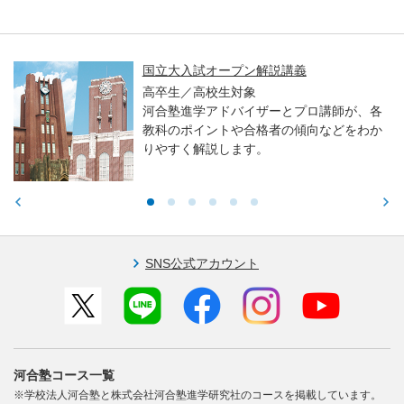
親子で学ぶ！大学入試セミナー ～東
大・医学科編～
が、各
高校生／中学生／保護者対象
をわか
東大・京大・医学部医学科入試で求
る力や学習アドバイスをお伝えしま
SNS公式アカウント
河合塾コース一覧
※学校法人河合塾と株式会社河合塾進学研究社のコースを掲載しています。