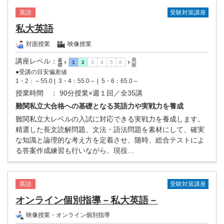
受験対策講座
英語
私大英語
対面授業
映像授業
講座レベル
：
●受講の目安偏差値
1・2：～55.0 |
3・4：55.0～ |
5・6：65.0～
授業時間
： 90分授業×週１回／全35講
難関私立大合格への基礎となる英語力や実戦力を養成
難関私立大レベルの入試に対応できる実戦力を養成します。
精選した長文読解問題、文法・語法問題を素材にして、確実
な知識と論理的な考え方を定着させ、随時、総合テストによ
る答案作成練習も行いながら、現役…
受験対策講座
英語
オンライン個別指導－私大英語－
映像授業・オンライン個別指導