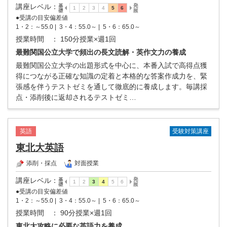
講座レベル
：
●受講の目安偏差値
1・2：～55.0 |
3・4：55.0～ |
5・6：65.0～
授業時間
： 150分授業×週1回
最難関国公立大学で頻出の長文読解・英作文力の養成
最難関国公立大学の出題形式を中心に、本番入試で高得点獲
得につながる正確な知識の定着と本格的な答案作成力を、緊
張感を伴うテストゼミを通して徹底的に養成します。毎講採
点・添削後に返却されるテストゼミ…
受験対策講座
英語
東北大英語
添削・採点
対面授業
講座レベル
：
●受講の目安偏差値
1・2：～55.0 |
3・4：55.0～ |
5・6：65.0～
授業時間
： 90分授業×週1回
東北大攻略に必要な英語力を養成