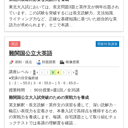
東北大入試においては、長文問題3題と英作文が例年出題され
ています。この試験を突破するには長文読解力、文法知識、
ライティング力など、正確な基礎知識に基づいた総合的な英
語力が求められます。そこで本講…
受験対策講座
英語
難関国公立大英語
添削・採点
対面授業
映像授業
講座レベル
：
●受講の目安偏差値
1・2：～55.0 |
3・4：55.0～ |
5・6：65.0～
授業時間
： 90分授業×週1回／全35講
難関国公立大入試突破のための実戦力を養成
英文解釈・長文読解・英作文の演習を通して、深い読解力・
幅広い表現力を定着させ、本番入試で高得点を獲得するため
の実戦力を養成します。毎講、自宅課題として取り組むチェ
ックテストでは各講の理解度を確認…