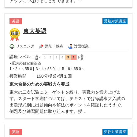
アップにつなげることができます。…
受験対策講座
英語
東大英語
リスニング
添削・採点
対面授業
講座レベル
：
●受講の目安偏差値
1・2：～55.0 |
3・4：55.0～ |
5・6：65.0～
授業時間
： 150分授業×週１回
東大合格のための実戦力を養成
東大の二次試験にターゲットを絞り、実戦力を鍛え上げま
す。スタート学期については、テキストでは毎講東大入試の
出題形式別に出題傾向や解法のポイントを確認したうえで、
例題及び練習問題に取り組みます。授…
受験対策講座
英語