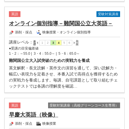
受験対策講座
英語
オンライン個別指導－難関国公立大英語－
添削・採点
映像授業・オンライン個別指導
講座レベル
：
●受講の目安偏差値
1・2：～55.0 |
3・4：55.0～ |
5・6：65.0～
難関国公立大入試突破のための実戦力を養成
英文解釈・長文読解・英作文の演習を通して、深い読解力・
幅広い表現力を定着させ、本番入試で高得点を獲得するため
の実戦力を養成します。毎講、自宅課題として取り組むチェ
ックテストでは各講の理解度を確認…
受験対策講座（高校グリーンコース生専用）
英語
早慶大英語（映像）
添削・採点
映像授業