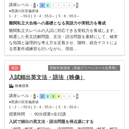
講座レベル
：
●受講の目安偏差値
1・2：～55.0 |
3・4：55.0～ |
5・6：65.0～
難関私立大合格への基礎となる英語力や実戦力を養成
難関私立大レベルの入試に対応できる実戦力を養成します。
精選した長文読解問題、文法・語法問題を素材にして、確実
な知識と論理的な考え方を定着させ、随時、総合テストによ
る答案作成練習も行いながら、現役…
受験対策講座（高校グリーンコース生専用）
英語
入試頻出英文法・語法（映像）
映像授業
講座レベル
：
●受講の目安偏差値
1・2：～55.0 |
3・4：55.0～ |
5・6：65.0～
授業時間
： 90分授業×全22講
入試で頻出の英文法・語法問題を得点源にする