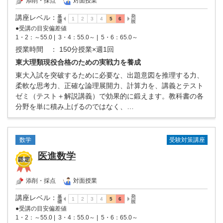
添削・採点
対面授業
講座レベル
：
●受講の目安偏差値
1・2：～55.0 |
3・4：55.0～ |
5・6：65.0～
授業時間
： 150分授業×週1回
東大理類現役合格のための実戦力を養成
東大入試を突破するために必要な、出題意図を推理する力、
柔軟な思考力、正確な論理展開力、計算力を、講義とテスト
ゼミ（テスト＋解説講義）で効果的に鍛えます。教科書の各
分野を単に積み上げるのではなく、…
受験対策講座
数学
医進数学
添削・採点
対面授業
講座レベル
：
●受講の目安偏差値
1・2：～55.0 |
3・4：55.0～ |
5・6：65.0～