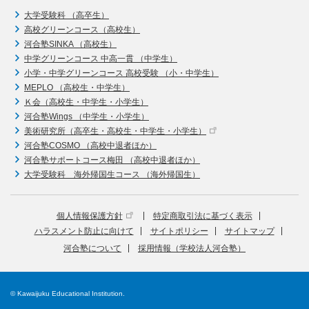
大学受験科 （高卒生）
高校グリーンコース（高校生）
河合塾SINKA （高校生）
中学グリーンコース 中高一貫 （中学生）
小学・中学グリーンコース 高校受験 （小・中学生）
MEPLO （高校生・中学生）
Ｋ会（高校生・中学生・小学生）
河合塾Wings （中学生・小学生）
美術研究所（高卒生・高校生・中学生・小学生）
河合塾COSMO （高校中退者ほか）
河合塾サポートコース梅田 （高校中退者ほか）
大学受験科 海外帰国生コース （海外帰国生）
個人情報保護方針
特定商取引法に基づく表示
ハラスメント防止に向けて
サイトポリシー
サイトマップ
河合塾について
採用情報（学校法人河合塾）
© Kawaijuku Educational Institution.