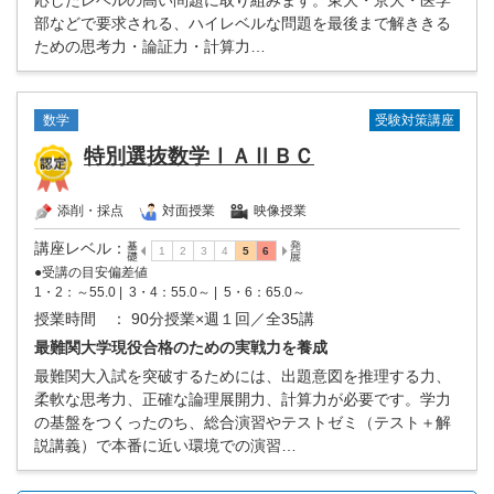
応したレベルの高い問題に取り組みます。東大・京大・医学
部などで要求される、ハイレベルな問題を最後まで解ききる
ための思考力・論証力・計算力…
受験対策講座
数学
特別選抜数学ⅠＡⅡＢＣ
添削・採点
対面授業
映像授業
講座レベル
：
●受講の目安偏差値
1・2：～55.0 |
3・4：55.0～ |
5・6：65.0～
授業時間
： 90分授業×週１回／全35講
最難関大学現役合格のための実戦力を養成
最難関大入試を突破するためには、出題意図を推理する力、
柔軟な思考力、正確な論理展開力、計算力が必要です。学力
の基盤をつくったのち、総合演習やテストゼミ（テスト＋解
説講義）で本番に近い環境での演習…