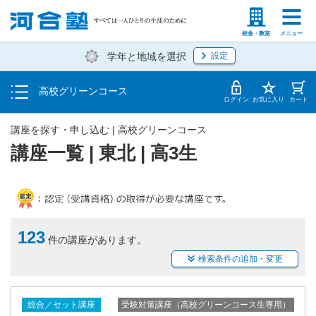
学費の仕組み・支払方法
塾生の方
高等学校の先生
校舎・教室
メニュー
学年と地域を選択
設定
受講開始までの流れ
高校グリーンコース
校舎・教室一覧
ログイン
お気に入り
カート
講座を探す・申し込む | 高校グリーンコース
講座一覧 | 東北 | 高3生
123
件の講座があります。
検索条件の追加・変更
受験対策講座（高校グリーンコース生専用）
総合／セット講座