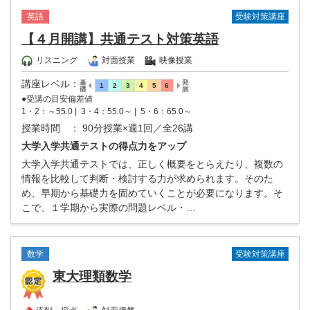
受験対策講座
英語
【４月開講】共通テスト対策英語
リスニング
対面授業
映像授業
講座レベル
：
●受講の目安偏差値
1・2：～55.0 |
3・4：55.0～ |
5・6：65.0～
授業時間
： 90分授業×週1回／全26講
大学入学共通テストの得点力をアップ
大学入学共通テストでは、正しく概要をとらえたり、複数の
情報を比較して判断・検討する力が求められます。そのた
め、早期から基礎力を固めていくことが必要になります。そ
こで、１学期から実際の問題レベル・…
受験対策講座
数学
東大理類数学