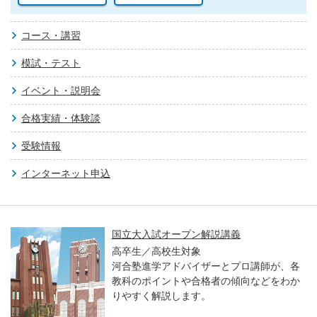
コース・講習
模試・テスト
イベント・説明会
合格実績・体験談
受験情報
インターネット申込
国立大入試オープン解説講義
高卒生／高校生対象
河合塾進学アドバイザーとプロ講師が、各
教科のポイントや合格者の傾向などをわか
りやすく解説します。