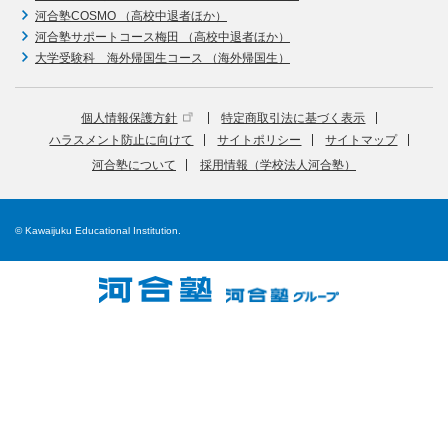
河合塾COSMO （高校中退者ほか）
河合塾サポートコース梅田 （高校中退者ほか）
大学受験科 海外帰国生コース （海外帰国生）
個人情報保護方針
特定商取引法に基づく表示
ハラスメント防止に向けて
サイトポリシー
サイトマップ
河合塾について
採用情報（学校法人河合塾）
© Kawaijuku Educational Institution.