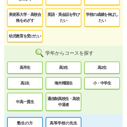
美術系大学・高校合
英語・英会話を学び
学校の成績を伸ばし
格をめざす
たい
たい
幼児教育を受けたい
学年からコースを探す
高卒生
高3生
高2生
高1生
海外帰国生
小・中学生
通信制高校生・高校
中高一貫生
中退者
塾生の方
高等学校の先生