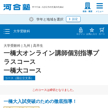
入塾説明会・個別相談
塾生の方
高等学校の先生
校舎・教室
メニュー
学年と地域を選択
設定
学費・入塾手続き方法
大学受験科
入塾から授業開始までのスケジュール
ログイン
お気に入り
カート
大学受験科
|
九州
|
高卒生
一橋大オンライン講師個別指導プ
ラスコース
一橋大コース
コース（国公立文系）
このコースは締切となりました。
一橋大入試突破のための徹底指導！