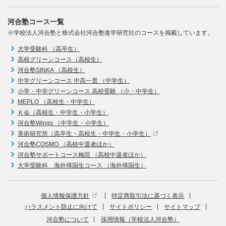
河合塾コース一覧
※学校法人河合塾と株式会社河合塾進学研究社のコースを掲載しています。
大学受験科 （高卒生）
高校グリーンコース（高校生）
河合塾SINKA （高校生）
中学グリーンコース 中高一貫 （中学生）
小学・中学グリーンコース 高校受験 （小・中学生）
MEPLO （高校生・中学生）
Ｋ会（高校生・中学生・小学生）
河合塾Wings （中学生・小学生）
美術研究所（高卒生・高校生・中学生・小学生）
河合塾COSMO （高校中退者ほか）
河合塾サポートコース梅田 （高校中退者ほか）
大学受験科 海外帰国生コース （海外帰国生）
個人情報保護方針
特定商取引法に基づく表示
ハラスメント防止に向けて
サイトポリシー
サイトマップ
河合塾について
採用情報（学校法人河合塾）