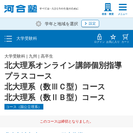
入塾説明会・個別相談
塾生の方
高等学校の先生
校舎・教室
メニュー
学年と地域を選択
設定
学費・入塾手続き方法
大学受験科
入塾から授業開始までのスケジュール
ログイン
お気に入り
カート
大学受験科
|
九州
|
高卒生
北大理系オンライン講師個別指導
プラスコース
北大理系（数ⅢＣ型）コース
北大理系（数ⅡＢ型）コース
コース（国公立理系）
このコースは締切となりました。