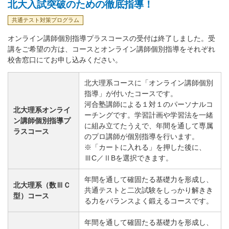
北大入試突破のための徹底指導！
共通テスト対策プログラム
オンライン講師個別指導プラスコースの受付は終了しました。受
講をご希望の方は、コースとオンライン講師個別指導をそれぞれ
校舎窓口にてお申し込みください。
北大理系コースに「オンライン講師個別
指導」が付いたコースです。
河合塾講師による１対１のパーソナルコ
北大理系オンライ
ーチングです。学習計画や学習法を一緒
ン講師個別指導プ
に組み立てたうえで、年間を通して専属
ラスコース
のプロ講師が個別指導を行います。
※「カートに入れる」を押した後に、
ⅢC／ⅡBを選択できます。
年間を通して確固たる基礎力を形成し、
北大理系（数ⅢＣ
共通テストと二次試験をしっかり解きき
型）コース
る力をバランスよく鍛えるコースです。
年間を通して確固たる基礎力を形成し、