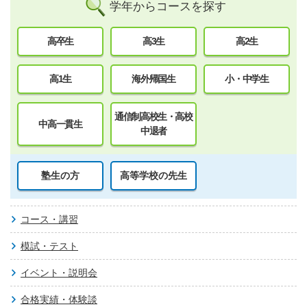
学年からコースを探す
高卒生
高3生
高2生
高1生
海外帰国生
小・中学生
通信制高校生・高校
中高一貫生
中退者
塾生の方
高等学校の先生
コース・講習
模試・テスト
イベント・説明会
合格実績・体験談