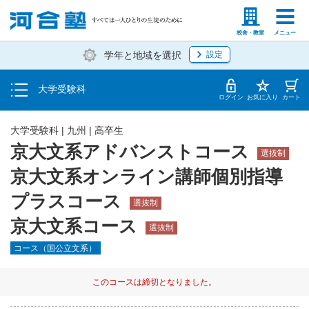
入塾説明会・個別相談
塾生の方
高等学校の先生
校舎・教室
メニュー
学年と地域を選択
設定
学費・入塾手続き方法
大学受験科
入塾から授業開始までのスケジュール
ログイン
お気に入り
カート
大学受験科
|
九州
|
高卒生
京大文系アドバンストコース
選抜制
京大文系オンライン講師個別指導
プラスコース
選抜制
京大文系コース
選抜制
コース（国公立文系）
このコースは締切となりました。