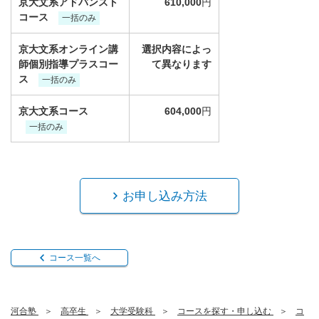
京大文系アドバンスト
610,000
円
コース
一括のみ
京大文系オンライン講
選択内容によっ
師個別指導プラスコー
て異なります
ス
一括のみ
京大文系コース
604,000
円
一括のみ
お申し込み方法
コース一覧へ
河合塾
高卒生
大学受験科
コースを探す・申し込む
コ