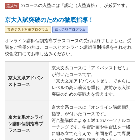
のコースの入塾には「認定（入塾資格）」が必要です。
選抜制
京大入試突破のための徹底指導！
共通テスト対策プログラム
京大合格プログラム
オンライン講師個別指導プラスコースの受付は終了しました。受
講をご希望の方は、コースとオンライン講師個別指導をそれぞれ
校舎窓口にてお申し込みください。
京大文系コースに「アドバンストゼミ」
が付いたコースです。
京大文系アドバン
「京大文系アドバンストゼミ」でさらに
ストコース
レベルの高い演習を重ね、夏前から入試
突破のための実戦力を鍛えます。
京大文系コースに「オンライン講師個別
指導」が付いたコースです。
京大文系オンライ
河合塾講師による１対１のパーソナルコ
ン講師個別指導プ
ーチングです。学習計画や学習法を一緒
ラスコース
に組み立てたうえで、年間を通して専属