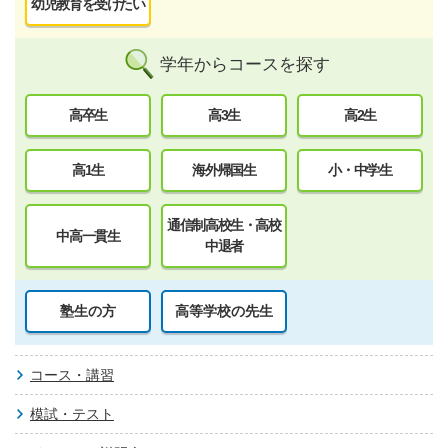
幼児教育を受けたい
学年からコースを探す
高卒生
高3生
高2生
高1生
海外帰国生
小・中学生
通信制高校生・高校
中高一貫生
中退者
塾生の方
高等学校の先生
コース・講習
模試・テスト