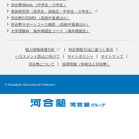
河合塾Wings （中学生・小学生）
美術研究所（高卒生・高校生・中学生・小学生）
河合塾COSMO （高校中退者ほか）
河合塾サポートコース梅田 （高校中退者ほか）
大学受験科 海外帰国生コース （海外帰国生）
個人情報保護方針
特定商取引法に基づく表示
ハラスメント防止に向けて
サイトポリシー
サイトマップ
河合塾について
採用情報（学校法人河合塾）
© Kawaijuku Educational Institution.