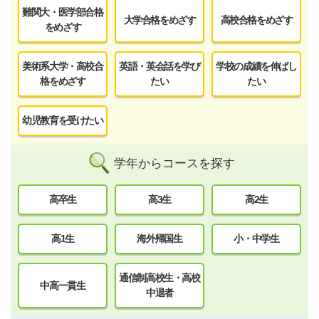
難関大・医学部合格
大学合格をめざす
高校合格をめざす
をめざす
美術系大学・高校合
英語・英会話を学び
学校の成績を伸ばし
格をめざす
たい
たい
幼児教育を受けたい
学年からコースを探す
高卒生
高3生
高2生
高1生
海外帰国生
小・中学生
通信制高校生・高校
中高一貫生
中退者