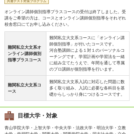
共通テスト対策プログラム
オンライン講師個別指導プラスコースの受付は終了しました。受
講をご希望の方は、コースとオンライン講師個別指導をそれぞれ
校舎窓口にてお申し込みください。
難関私立大文系コースに「オンライン講
師個別指導」が付いたコースです。
難関私立大文系オ
河合塾講師による１対１のパーソナルコ
ンライン講師個別
ーチングです。学習計画や学習法を一緒
指導プラスコース
に組み立てたうえで、年間を通して専属
のプロ講師が個別指導を行います。
難関私立大文系入試に対応した問題に数
難関私立大文系コ
多く取り組み、入試に必要な各科目を基
ース
礎からしっかり身につけるコースです。
目標大学・対象
青山学院大学・上智大学・中央大学・法政大学・明治大学・立教