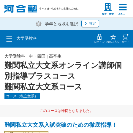
入塾説明会・個別相談
塾生の方
高等学校の先生
校舎・教室
メニュー
学年と地域を選択
設定
学費・入塾手続き方法
大学受験科
入塾から授業開始までのスケジュール
ログイン
お気に入り
カート
大学受験科
|
中・四国
|
高卒生
難関私立大文系オンライン講師個
別指導プラスコース
難関私立大文系コース
コース（私立文系）
このコースは締切となりました。
難関私立大文系入試突破のための徹底指導！