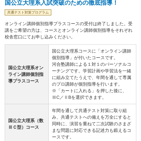
国公立大理系入試突破のための徹底指導！
共通テスト対策プログラム
オンライン講師個別指導プラスコースの受付は終了しました。受
講をご希望の方は、コースとオンライン講師個別指導をそれぞれ
校舎窓口にてお申し込みください。
国公立大理系コースに「オンライン講師
個別指導」が付いたコースです。
河合塾講師による１対１のパーソナルコ
国公立大理系オン
ーチングです。学習計画や学習法を一緒
ライン講師個別指
に組み立てたうえで、年間を通して専属
導プラスコース
のプロ講師が個別指導を行います。
※「カートに入れる」を押した後に、
ⅢC／ⅡBを選択できます。
年間を通して共通テスト対策に取り組
み、共通テストへの備えを万全にすると
国公立大理系（数
同時に、演習を重ねて二次試験のさまざ
ⅢＣ型）コース
まな問題に対応できる記述力も鍛えるコ
ースです。