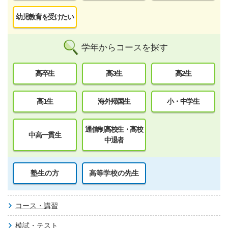
幼児教育を受けたい
学年からコースを探す
高卒生
高3生
高2生
高1生
海外帰国生
小・中学生
通信制高校生・高校
中高一貫生
中退者
塾生の方
高等学校の先生
コース・講習
模試・テスト