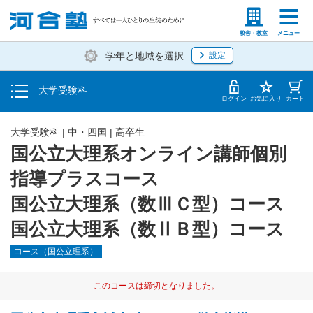
入塾説明会・個別相談
塾生の方
高等学校の先生
校舎・教室
メニュー
学年と地域を選択
設定
学費・入塾手続き方法
大学受験科
入塾から授業開始までのスケジュール
ログイン
お気に入り
カート
大学受験科
|
中・四国
|
高卒生
国公立大理系オンライン講師個別
指導プラスコース
国公立大理系（数ⅢＣ型）コース
国公立大理系（数ⅡＢ型）コース
コース（国公立理系）
このコースは締切となりました。