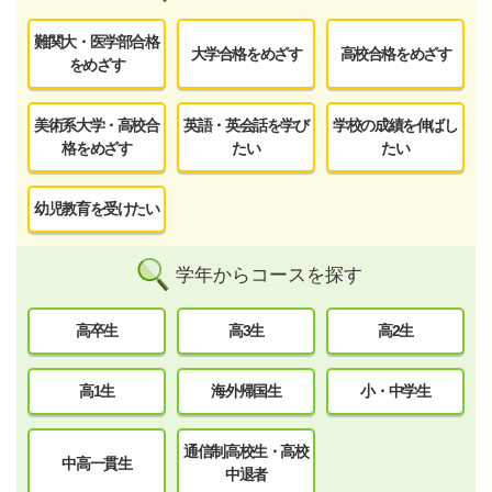
難関大・医学部合格
大学合格をめざす
高校合格をめざす
をめざす
美術系大学・高校合
英語・英会話を学び
学校の成績を伸ばし
格をめざす
たい
たい
幼児教育を受けたい
学年からコースを探す
高卒生
高3生
高2生
高1生
海外帰国生
小・中学生
通信制高校生・高校
中高一貫生
中退者