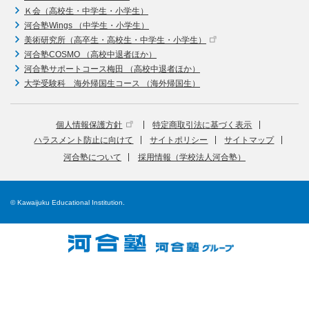
Ｋ会（高校生・中学生・小学生）
河合塾Wings （中学生・小学生）
美術研究所（高卒生・高校生・中学生・小学生）
河合塾COSMO （高校中退者ほか）
河合塾サポートコース梅田 （高校中退者ほか）
大学受験科 海外帰国生コース （海外帰国生）
個人情報保護方針
特定商取引法に基づく表示
ハラスメント防止に向けて
サイトポリシー
サイトマップ
河合塾について
採用情報（学校法人河合塾）
© Kawaijuku Educational Institution.