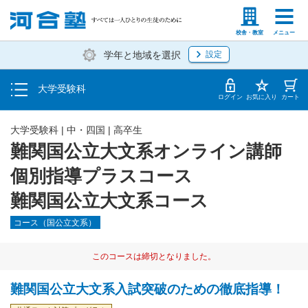
入塾説明会・個別相談
塾生の方
高等学校の先生
校舎・教室
メニュー
学年と地域を選択
設定
学費・入塾手続き方法
大学受験科
入塾から授業開始までのスケジュール
ログイン
お気に入り
カート
大学受験科
|
中・四国
|
高卒生
難関国公立大文系オンライン講師
個別指導プラスコース
難関国公立大文系コース
コース（国公立文系）
このコースは締切となりました。
難関国公立大文系入試突破のための徹底指導！