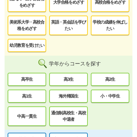
大学合格をめざす
高校合格をめざす
をめざす
美術系大学・高校合
英語・英会話を学び
学校の成績を伸ばし
格をめざす
たい
たい
幼児教育を受けたい
学年からコースを探す
高卒生
高3生
高2生
高1生
海外帰国生
小・中学生
通信制高校生・高校
中高一貫生
中退者