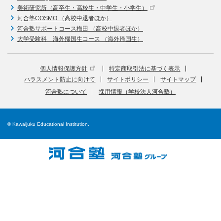
美術研究所（高卒生・高校生・中学生・小学生）
河合塾COSMO （高校中退者ほか）
河合塾サポートコース梅田 （高校中退者ほか）
大学受験科 海外帰国生コース （海外帰国生）
個人情報保護方針
特定商取引法に基づく表示
ハラスメント防止に向けて
サイトポリシー
サイトマップ
河合塾について
採用情報（学校法人河合塾）
© Kawaijuku Educational Institution.