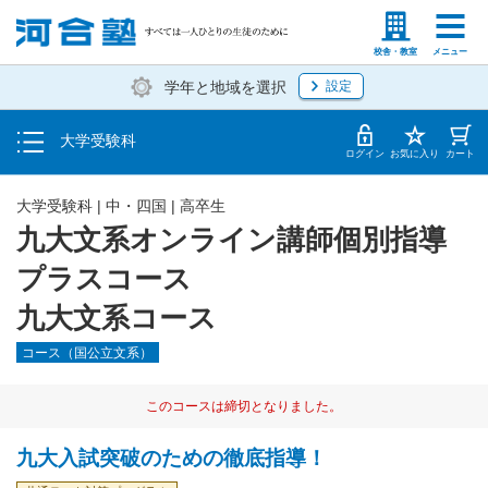
入塾説明会・個別相談
塾生の方
高等学校の先生
校舎・教室
メニュー
学年と地域を選択
設定
学費・入塾手続き方法
大学受験科
入塾から授業開始までのスケジュール
ログイン
お気に入り
カート
大学受験科
|
中・四国
|
高卒生
九大文系オンライン講師個別指導
プラスコース
九大文系コース
コース（国公立文系）
このコースは締切となりました。
九大入試突破のための徹底指導！