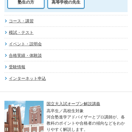
塾生の方
高等学校の先生
コース・講習
模試・テスト
イベント・説明会
合格実績・体験談
受験情報
インターネット申込
国立大入試オープン解説講義
高卒生／高校生対象
河合塾進学アドバイザーとプロ講師が、各
教科のポイントや合格者の傾向などをわか
りやすく解説します。