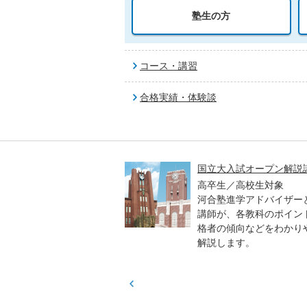
塾生の方
コース・講習
合格実績・体験談
高一貫校 中学生テスト
国立大入試オープン解説
貫校の中3生対象
高卒生／高校生対象
模のテストを受験して、
河合塾進学アドバイザー
実力と伸ばすべき力を知
講師が、各教科のポイン
格者の傾向などをわかり
解説します。