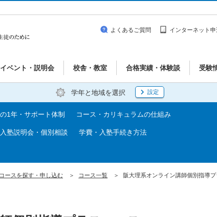
よくあるご質問
インターネット申
イベント・説明会
校舎・教室
合格実績・体験談
受験
学年と地域を選択
設定
の1年・サポート体制
コース・カリキュラムの仕組み
入塾説明会・個別相談
学費・入塾手続き方法
コースを探す・申し込む
コース一覧
阪大理系オンライン講師個別指導プラス