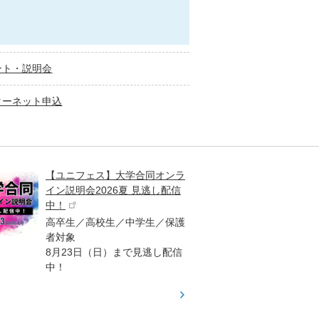
ント・説明会
ターネット申込
【ユニフェス】大学合同オンラ
大学受
イン説明会2026夏 見逃し配信
ント
中！
高校生
高卒生／高校生／中学生／保護
「栄冠
者対象
報が満
8月23日（日）まで見逃し配信
題集を
中！
す！