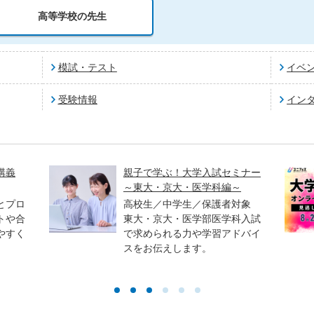
高等学校の先生
模試・テスト
イベ
受験情報
イン
講義
親子で学ぶ！大学入試セミナー
～東大・京大・医学科編～
とプロ
高校生／中学生／保護者対象
トや合
東大・京大・医学部医学科入試
やすく
で求められる力や学習アドバイ
スをお伝えします。