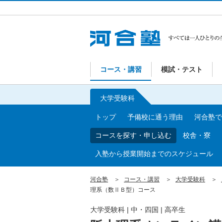
コース・講習
模試・テスト
大学受験科
トップ
予備校に通う理由
河合塾で
コースを探す・申し込む
校舎・寮
入塾から授業開始までのスケジュール
河合塾
コース・講習
大学受験科
理系（数ⅡＢ型）コース
大学受験科
|
中・四国
|
高卒生