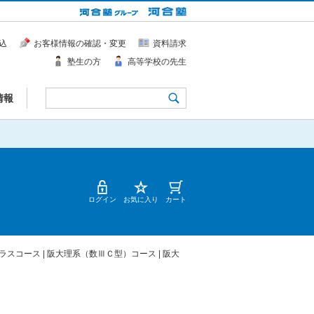
込
お客様情報の確認・変更
資料請求
塾生の方
高等学校の先生
情報
ログイン
お気に入り
カート
コース | 阪大理系（数ⅢＣ型）コース | 阪大