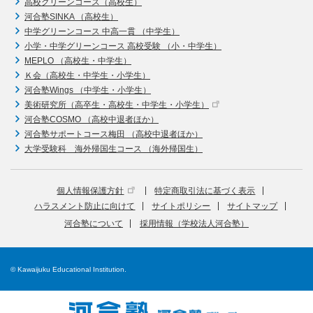
高校グリーンコース（高校生）
河合塾SINKA （高校生）
中学グリーンコース 中高一貫 （中学生）
小学・中学グリーンコース 高校受験 （小・中学生）
MEPLO （高校生・中学生）
Ｋ会（高校生・中学生・小学生）
河合塾Wings （中学生・小学生）
美術研究所（高卒生・高校生・中学生・小学生）
河合塾COSMO （高校中退者ほか）
河合塾サポートコース梅田 （高校中退者ほか）
大学受験科 海外帰国生コース （海外帰国生）
個人情報保護方針
特定商取引法に基づく表示
ハラスメント防止に向けて
サイトポリシー
サイトマップ
河合塾について
採用情報（学校法人河合塾）
© Kawaijuku Educational Institution.