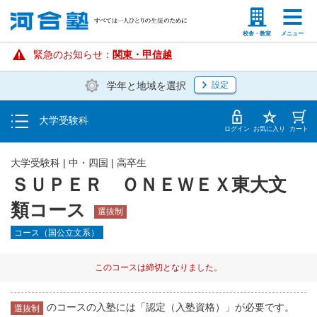
校舎・寮
塾生の方
高等学校の先生
校舎・教室
メニュー
入塾説明会・個別相談
緊急のお知らせ：
関東・甲信越
学年と地域を選択
設定
学費・入塾手続き方法
大学受験科
入塾から授業開始までのスケジュール
ログイン
お気に入り
カート
大学受験科
|
中・四国
|
高卒生
ＳＵＰＥＲ ＯＮＥＷＥＸ東大文
類コース
選抜制
コース（国公立文系）
このコースは締切となりました。
のコースの入塾には「認定（入塾資格）」が必要です。
選抜制