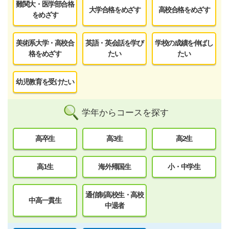
難関大・医学部合格
大学合格をめざす
高校合格をめざす
をめざす
美術系大学・高校合
英語・英会話を学び
学校の成績を伸ばし
格をめざす
たい
たい
幼児教育を受けたい
学年からコースを探す
高卒生
高3生
高2生
高1生
海外帰国生
小・中学生
通信制高校生・高校
中高一貫生
中退者