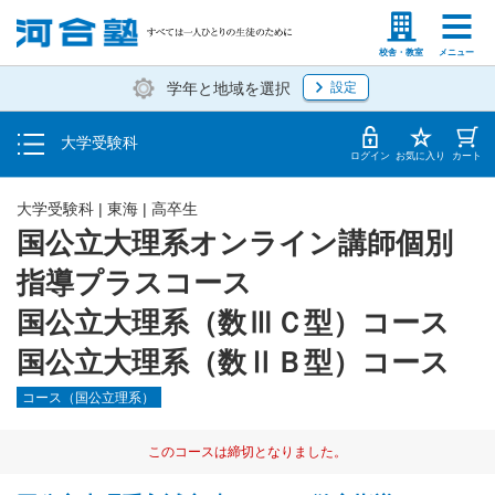
入塾説明会・個別相談
塾生の方
高等学校の先生
校舎・教室
メニュー
学年と地域を選択
設定
学費・入塾手続き方法
大学受験科
入塾から授業開始までのスケジュール
ログイン
お気に入り
カート
大学受験科
|
東海
|
高卒生
国公立大理系オンライン講師個別
指導プラスコース
国公立大理系（数ⅢＣ型）コース
国公立大理系（数ⅡＢ型）コース
コース（国公立理系）
このコースは締切となりました。