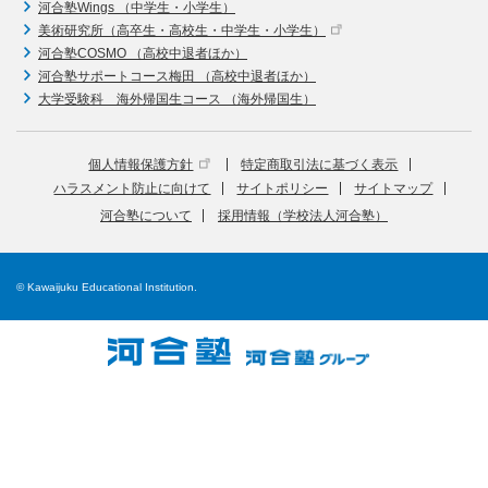
河合塾Wings （中学生・小学生）
美術研究所（高卒生・高校生・中学生・小学生）
河合塾COSMO （高校中退者ほか）
河合塾サポートコース梅田 （高校中退者ほか）
大学受験科 海外帰国生コース （海外帰国生）
個人情報保護方針
特定商取引法に基づく表示
ハラスメント防止に向けて
サイトポリシー
サイトマップ
河合塾について
採用情報（学校法人河合塾）
© Kawaijuku Educational Institution.