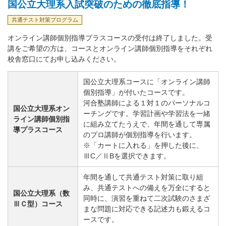
国公立大理系入試突破のための徹底指導！
共通テスト対策プログラム
オンライン講師個別指導プラスコースの受付は終了しました。受
講をご希望の方は、コースとオンライン講師個別指導をそれぞれ
校舎窓口にてお申し込みください。
国公立大理系コースに「オンライン講師
個別指導」が付いたコースです。
河合塾講師による１対１のパーソナルコ
国公立大理系オン
ーチングです。学習計画や学習法を一緒
ライン講師個別指
に組み立てたうえで、年間を通して専属
導プラスコース
のプロ講師が個別指導を行います。
※「カートに入れる」を押した後に、
ⅢC／ⅡBを選択できます。
年間を通して共通テスト対策に取り組
み、共通テストへの備えを万全にすると
国公立大理系（数
同時に、演習を重ねて二次試験のさまざ
ⅢＣ型）コース
まな問題に対応できる記述力も鍛えるコ
ースです。