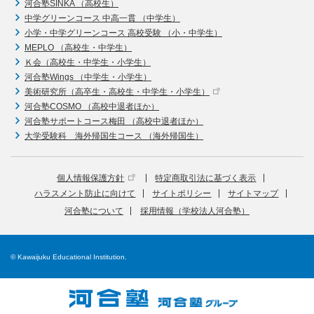
河合塾SINKA （高校生）
中学グリーンコース 中高一貫 （中学生）
小学・中学グリーンコース 高校受験 （小・中学生）
MEPLO （高校生・中学生）
Ｋ会（高校生・中学生・小学生）
河合塾Wings （中学生・小学生）
美術研究所（高卒生・高校生・中学生・小学生）
河合塾COSMO （高校中退者ほか）
河合塾サポートコース梅田 （高校中退者ほか）
大学受験科 海外帰国生コース （海外帰国生）
個人情報保護方針
特定商取引法に基づく表示
ハラスメント防止に向けて
サイトポリシー
サイトマップ
河合塾について
採用情報（学校法人河合塾）
© Kawaijuku Educational Institution.