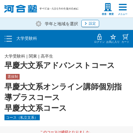
入塾説明会・個別相談
塾生の方
高等学校の先生
校舎・教室
メニュー
学年と地域を選択
設定
学費・入塾手続き方法
大学受験科
入塾から授業開始までのスケジュール
ログイン
お気に入り
カート
大学受験科
|
関東
|
高卒生
早慶大文系アドバンストコース
選抜制
早慶大文系オンライン講師個別指
導プラスコース
早慶大文系コース
コース（私立文系）
このコースは締切となりました。