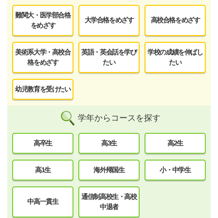
難関大・医学部合格
大学合格をめざす
高校合格をめざす
をめざす
美術系大学・高校合
英語・英会話を学び
学校の成績を伸ばし
格をめざす
たい
たい
幼児教育を受けたい
学年からコースを探す
高卒生
高3生
高2生
高1生
海外帰国生
小・中学生
通信制高校生・高校
中高一貫生
中退者