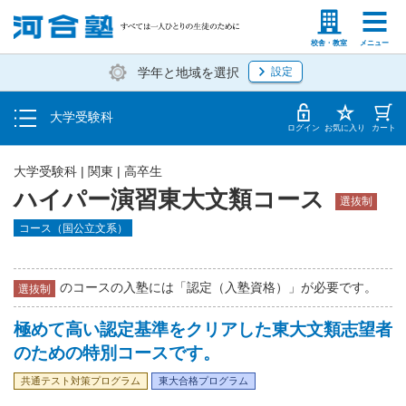
入塾説明会・個別相談
塾生の方
高等学校の先生
校舎・教室
メニュー
学年と地域を選択
設定
学費・入塾手続き方法
大学受験科
入塾から授業開始までのスケジュール
ログイン
お気に入り
カート
大学受験科
|
関東
|
高卒生
ハイパー演習東大文類コース
選抜制
コース（国公立文系）
のコースの入塾には「認定（入塾資格）」が必要です。
選抜制
極めて高い認定基準をクリアした東大文類志望者
のための特別コースです。
共通テスト対策プログラム
東大合格プログラム