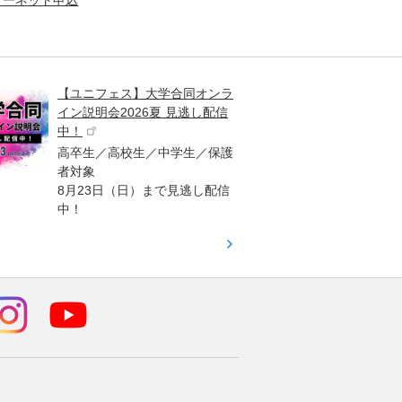
【ユニフェス】大学合同オンラ
大学受
イン説明会2026夏 見逃し配信
ント
中！
高校生
高卒生／高校生／中学生／保護
「栄冠
者対象
報が満
8月23日（日）まで見逃し配信
題集を
中！
す！