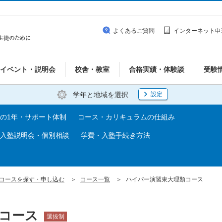
よくあるご質問
インターネット申
イベント・説明会
校舎・教室
合格実績・体験談
受験
学年と地域を選択
設定
の1年・サポート体制
コース・カリキュラムの仕組み
入塾説明会・個別相談
学費・入塾手続き方法
コースを探す・申し込む
コース一覧
ハイパー演習東大理類コース
類コース
選抜制