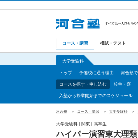
コース・講習
模試・テスト
大学受験科
トップ
予備校に通う理由
河合塾で
コースを探す・申し込む
校舎・寮
入塾から授業開始までのスケジュール
河合塾
コース・講習
大学受験科
大学受験科
|
関東
|
高卒生
ハイパー演習東大理