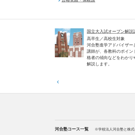
高一貫校 中学生テスト
国立大入試オープン解説
貫校の中3生対象
高卒生／高校生対象
模のテストを受験して、
河合塾進学アドバイザー
実力と伸ばすべき力を知
講師が、各教科のポイン
格者の傾向などをわかり
解説します。
河合塾コース一覧
※学校法人河合塾と株式