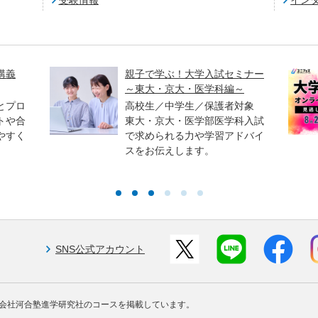
講義
親子で学ぶ！大学入試セミナー
～東大・京大・医学科編～
とプロ
高校生／中学生／保護者対象
トや合
東大・京大・医学部医学科入試
やすく
で求められる力や学習アドバイ
スをお伝えします。
SNS公式アカウント
会社河合塾進学研究社のコースを掲載しています。