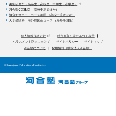
美術研究所（高卒生・高校生・中学生・小学生）
河合塾COSMO （高校中退者ほか）
河合塾サポートコース梅田 （高校中退者ほか）
大学受験科 海外帰国生コース （海外帰国生）
個人情報保護方針
特定商取引法に基づく表示
ハラスメント防止に向けて
サイトポリシー
サイトマップ
河合塾について
採用情報（学校法人河合塾）
© Kawaijuku Educational Institution.