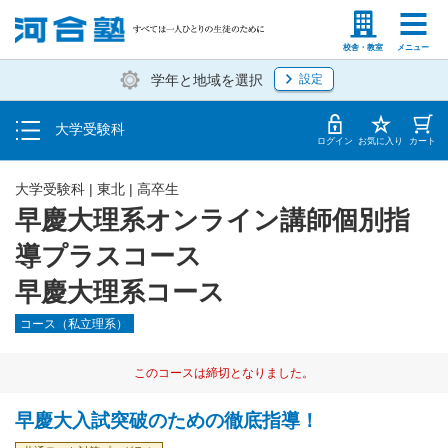
入塾説明会・個別相談
塾生の方
高等学校の先生
校舎・教室
メニュー
学年と地域を選択
設定
学費・入塾手続き方法
大学受験科
入塾から授業開始までのスケジュール
ログイン
お気に入り
カート
大学受験科
|
東北
|
高卒生
早慶大理系オンライン講師個別指
導プラスコース
早慶大理系コース
コース（私立理系）
このコースは締切となりました。
早慶大入試突破のための徹底指導！