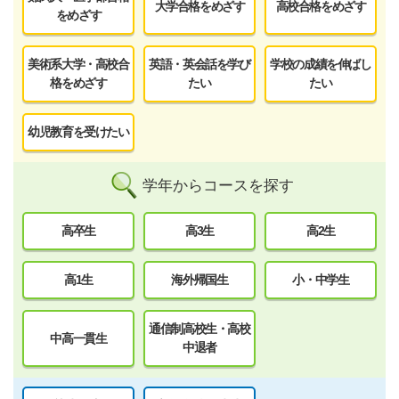
大学合格をめざす
高校合格をめざす
をめざす
美術系大学・高校合
英語・英会話を学び
学校の成績を伸ばし
格をめざす
たい
たい
幼児教育を受けたい
学年からコースを探す
高卒生
高3生
高2生
高1生
海外帰国生
小・中学生
通信制高校生・高校
中高一貫生
中退者