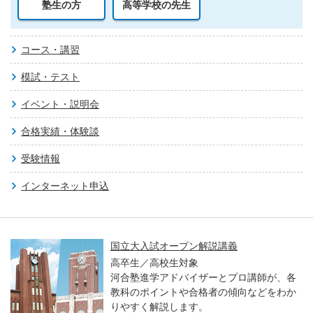
塾生の方
高等学校の先生
コース・講習
模試・テスト
イベント・説明会
合格実績・体験談
受験情報
インターネット申込
国立大入試オープン解説講義
高卒生／高校生対象
河合塾進学アドバイザーとプロ講師が、各
教科のポイントや合格者の傾向などをわか
りやすく解説します。