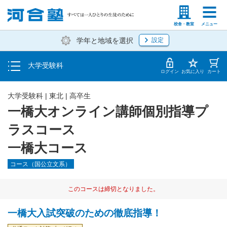
入塾説明会・個別相談
塾生の方
高等学校の先生
校舎・教室
メニュー
学年と地域を選択
設定
学費・入塾手続き方法
大学受験科
入塾から授業開始までのスケジュール
ログイン
お気に入り
カート
大学受験科
|
東北
|
高卒生
一橋大オンライン講師個別指導プ
ラスコース
一橋大コース
コース（国公立文系）
このコースは締切となりました。
一橋大入試突破のための徹底指導！