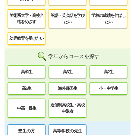
美術系大学・高校合
英語・英会話を学び
学校の成績を伸ばし
格をめざす
たい
たい
幼児教育を受けたい
学年からコースを探す
高卒生
高3生
高2生
高1生
海外帰国生
小・中学生
通信制高校生・高校
中高一貫生
中退者
塾生の方
高等学校の先生