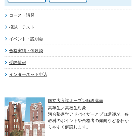
コース・講習
模試・テスト
イベント・説明会
合格実績・体験談
受験情報
インターネット申込
国立大入試オープン解説講義
高卒生／高校生対象
河合塾進学アドバイザーとプロ講師が、各
教科のポイントや合格者の傾向などをわか
りやすく解説します。