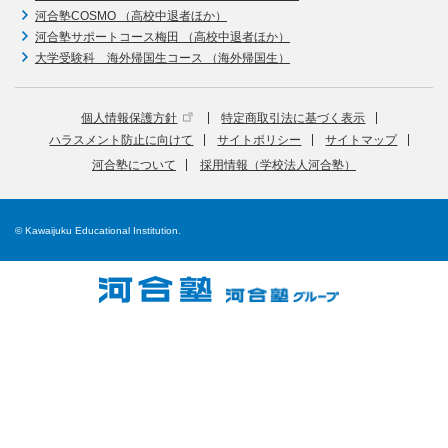
河合塾COSMO （高校中退者ほか）
河合塾サポートコース梅田 （高校中退者ほか）
大学受験科 海外帰国生コース （海外帰国生）
個人情報保護方針
特定商取引法に基づく表示
ハラスメント防止に向けて
サイトポリシー
サイトマップ
河合塾について
採用情報（学校法人河合塾）
© Kawaijuku Educational Institution.