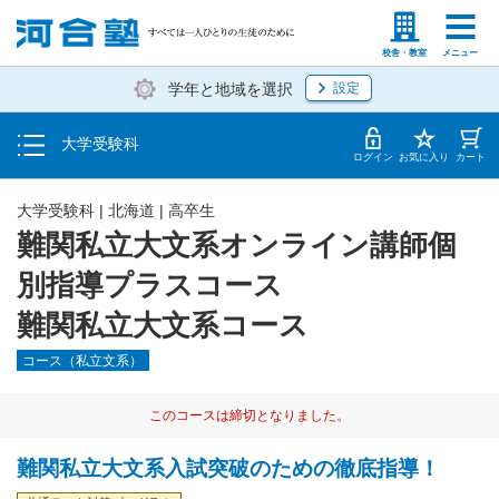
入塾説明会・個別相談
塾生の方
高等学校の先生
校舎・教室
メニュー
学年と地域を選択
設定
学費・入塾手続き方法
大学受験科
入塾から授業開始までのスケジュール
ログイン
お気に入り
カート
大学受験科
|
北海道
|
高卒生
難関私立大文系オンライン講師個
別指導プラスコース
難関私立大文系コース
コース（私立文系）
このコースは締切となりました。
難関私立大文系入試突破のための徹底指導！