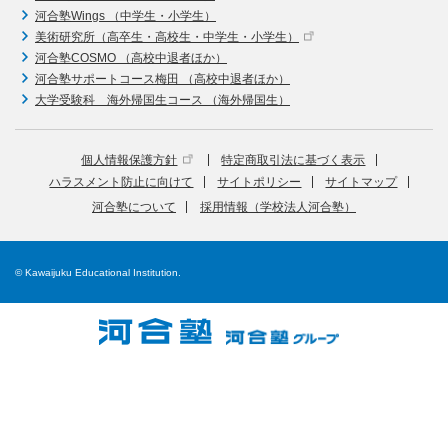
河合塾Wings （中学生・小学生）
美術研究所（高卒生・高校生・中学生・小学生）
河合塾COSMO （高校中退者ほか）
河合塾サポートコース梅田 （高校中退者ほか）
大学受験科 海外帰国生コース （海外帰国生）
個人情報保護方針
特定商取引法に基づく表示
ハラスメント防止に向けて
サイトポリシー
サイトマップ
河合塾について
採用情報（学校法人河合塾）
© Kawaijuku Educational Institution.