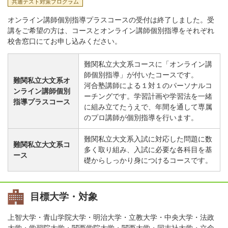
共通テスト対策プログラム
オンライン講師個別指導プラスコースの受付は終了しました。受
講をご希望の方は、コースとオンライン講師個別指導をそれぞれ
校舎窓口にてお申し込みください。
難関私立大文系コースに「オンライン講
師個別指導」が付いたコースです。
難関私立大文系オ
河合塾講師による１対１のパーソナルコ
ンライン講師個別
ーチングです。学習計画や学習法を一緒
指導プラスコース
に組み立てたうえで、年間を通して専属
のプロ講師が個別指導を行います。
難関私立大文系入試に対応した問題に数
難関私立大文系コ
多く取り組み、入試に必要な各科目を基
ース
礎からしっかり身につけるコースです。
目標大学・対象
上智大学・青山学院大学・明治大学・立教大学・中央大学・法政