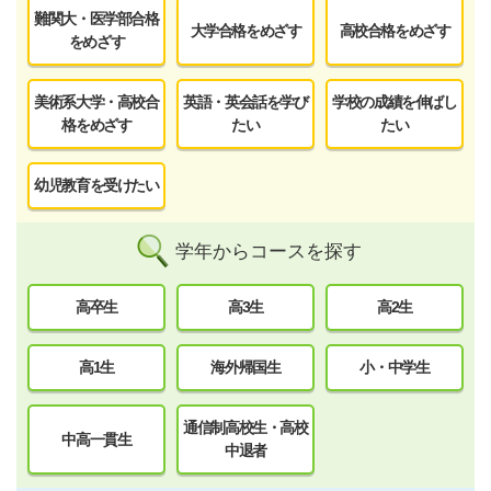
難関大・医学部合格
大学合格をめざす
高校合格をめざす
をめざす
美術系大学・高校合
英語・英会話を学び
学校の成績を伸ばし
格をめざす
たい
たい
幼児教育を受けたい
学年からコースを探す
高卒生
高3生
高2生
高1生
海外帰国生
小・中学生
通信制高校生・高校
中高一貫生
中退者