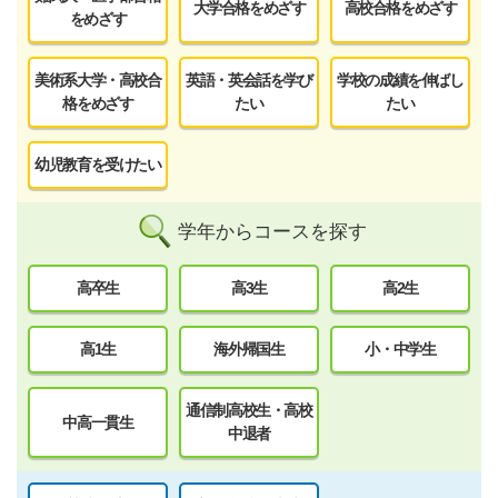
大学合格をめざす
高校合格をめざす
をめざす
美術系大学・高校合
英語・英会話を学び
学校の成績を伸ばし
格をめざす
たい
たい
幼児教育を受けたい
学年からコースを探す
高卒生
高3生
高2生
高1生
海外帰国生
小・中学生
通信制高校生・高校
中高一貫生
中退者