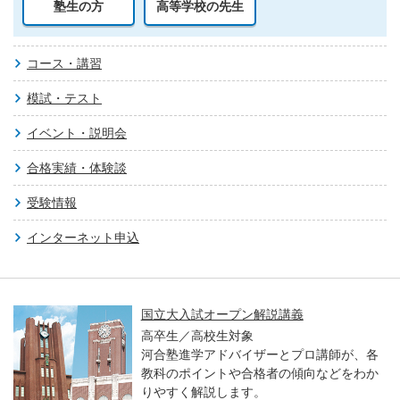
塾生の方
高等学校の先生
コース・講習
模試・テスト
イベント・説明会
合格実績・体験談
受験情報
インターネット申込
国立大入試オープン解説講義
高卒生／高校生対象
河合塾進学アドバイザーとプロ講師が、各
教科のポイントや合格者の傾向などをわか
りやすく解説します。