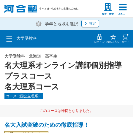
入塾説明会・個別相談
塾生の方
高等学校の先生
校舎・教室
メニュー
学年と地域を選択
設定
学費・入塾手続き方法
大学受験科
入塾から授業開始までのスケジュール
ログイン
お気に入り
カート
大学受験科
|
北海道
|
高卒生
名大理系オンライン講師個別指導
プラスコース
名大理系コース
コース（国公立理系）
このコースは締切となりました。
名大入試突破のための徹底指導！