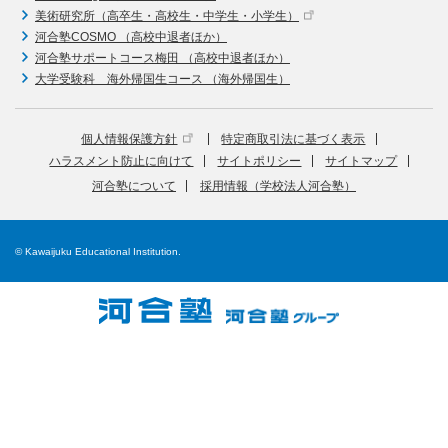
美術研究所（高卒生・高校生・中学生・小学生）
河合塾COSMO （高校中退者ほか）
河合塾サポートコース梅田 （高校中退者ほか）
大学受験科 海外帰国生コース （海外帰国生）
個人情報保護方針
特定商取引法に基づく表示
ハラスメント防止に向けて
サイトポリシー
サイトマップ
河合塾について
採用情報（学校法人河合塾）
© Kawaijuku Educational Institution.