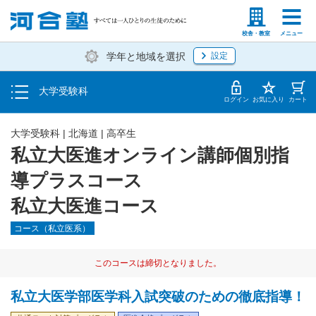
入塾説明会・個別相談
塾生の方
高等学校の先生
校舎・教室
メニュー
学年と地域を選択
設定
学費・入塾手続き方法
大学受験科
入塾から授業開始までのスケジュール
ログイン
お気に入り
カート
大学受験科
|
北海道
|
高卒生
私立大医進オンライン講師個別指
導プラスコース
私立大医進コース
コース（私立医系）
このコースは締切となりました。
私立大医学部医学科入試突破のための徹底指導！