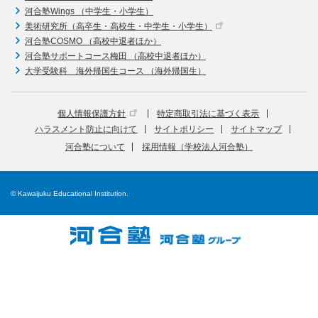
河合塾Wings （中学生・小学生）
美術研究所（高卒生・高校生・中学生・小学生）
河合塾COSMO （高校中退者ほか）
河合塾サポートコース梅田 （高校中退者ほか）
大学受験科 海外帰国生コース （海外帰国生）
個人情報保護方針
特定商取引法に基づく表示
ハラスメント防止に向けて
サイトポリシー
サイトマップ
河合塾について
採用情報（学校法人河合塾）
© Kawaijuku Educational Institution.