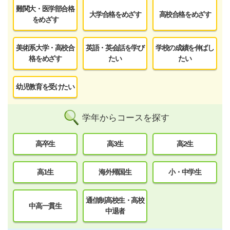
難関大・医学部合格
大学合格をめざす
高校合格をめざす
をめざす
美術系大学・高校合
英語・英会話を学び
学校の成績を伸ばし
格をめざす
たい
たい
幼児教育を受けたい
学年からコースを探す
高卒生
高3生
高2生
高1生
海外帰国生
小・中学生
通信制高校生・高校
中高一貫生
中退者