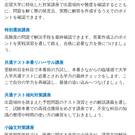
志望大学に特化した対策講座で出題傾向や難度を確認するととも
に、問題を解く際の留意点、実際に解答を作成するうえでのポイ
ントを確認できます。
特別選抜講座
高難度の問題で解法手段を最終確認できます。答案作成上のポイ
ントを実戦演習を通して鍛え、合格に必要な力を身につけましょ
う。
共通テスト本番リハーサル講座
受験科目全科目で本番前の力試し。本番さながらの臨場感で大学
入学共通テストに必要とされる学力の最終チェックをします。こ
こで自分の学力を再確認し、最後の追い込みへつなげましょう。
共通テスト傾向対策講座
出題傾向を踏まえた予想問題のテスト演習とその解説講義を通し
て、試験本番での高得点獲得をめざす講座です。不安な科目の知
識の整理や時間の使い方の練習をしておきましょう。
小論文対策講座
医学部医学科では、医療に関する内容の小論文が、課題文読解論