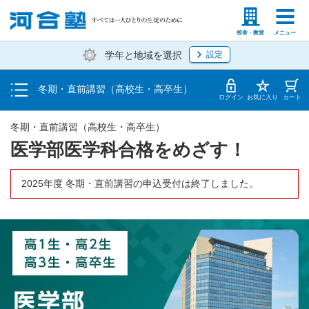
受講料・お申し込み方法
塾生の方
高等学校の先生
校舎・教室
メニュー
学年と地域を選択
設定
受講開始までの流れ
冬期・直前講習（高校生・高卒生）
校舎一覧
ログイン
お気に入り
カート
冬期・直前講習（高校生・高卒生）
医学部医学科合格をめざす！
2025年度 冬期・直前講習の申込受付は終了しました。