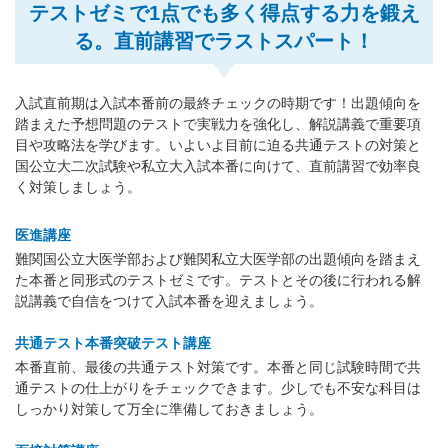
テストゼミで1点でも多く得点する力を鍛え
る。直前講習でラストスパート！
入試直前期は入試本番前の最終チェックの時期です！出題傾向を
踏まえた予想問題のテストで実戦力を強化し、解説講義で重要項
目や攻略法を学びます。いよいよ目前に迫る共通テストの対策と
国公立大二次試験や私立大入試本番に向けて、直前講習で効率良
く対策しましょう。
医進講座
難関国公立大医学部および難関私立大医学部の出題傾向を踏まえ
た本番と同形式のテストゼミです。テストとその後に行われる解
説講義で自信をつけて入試本番を迎えましょう。
共通テスト本番突破テスト講座
本番直前、最後の共通テスト対策です。本番と同じ試験時間で共
通テストの仕上がりをチェックできます。少しでも不安な科目は
しっかり対策して万全に準備しておきましょう。