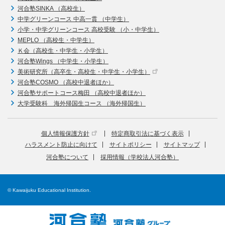
河合塾SINKA （高校生）
中学グリーンコース 中高一貫 （中学生）
小学・中学グリーンコース 高校受験 （小・中学生）
MEPLO （高校生・中学生）
Ｋ会（高校生・中学生・小学生）
河合塾Wings （中学生・小学生）
美術研究所（高卒生・高校生・中学生・小学生）
河合塾COSMO （高校中退者ほか）
河合塾サポートコース梅田 （高校中退者ほか）
大学受験科 海外帰国生コース （海外帰国生）
個人情報保護方針
特定商取引法に基づく表示
ハラスメント防止に向けて
サイトポリシー
サイトマップ
河合塾について
採用情報（学校法人河合塾）
© Kawaijuku Educational Institution.