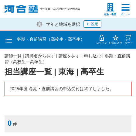
受講料・お申し込み方法
塾生の方
高等学校の先生
校舎・教室
メニュー
学年と地域を選択
設定
受講開始までの流れ
冬期・直前講習（高校生・高卒生）
校舎一覧
ログイン
お気に入り
カート
講師一覧 | 講師名から探す | 講座を探す・申し込む | 冬期・直前講
習（高校生・高卒生）
担当講座一覧 | 東海 | 高卒生
2025年度 冬期・直前講習の申込受付は終了しました。
0
件