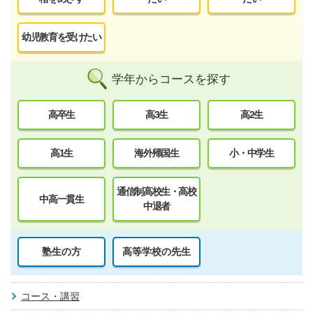
幼児教育を受けたい
学年からコースを探す
高卒生
高3生
高2生
高1生
海外帰国生
小・中学生
通信制高校生・高校
中高一貫生
中退者
塾生の方
高等学校の先生
コース・講習