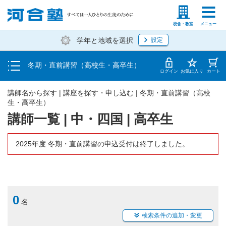
受講料・お申し込み方法
塾生の方
高等学校の先生
校舎・教室
メニュー
学年と地域を選択
設定
受講開始までの流れ
冬期・直前講習（高校生・高卒生）
校舎一覧
ログイン
お気に入り
カート
講師名から探す | 講座を探す・申し込む | 冬期・直前講習（高校
生・高卒生）
講師一覧 | 中・四国 | 高卒生
2025年度 冬期・直前講習の申込受付は終了しました。
0
名
検索条件の追加・変更