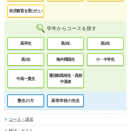
幼児教育を受けたい
学年からコースを探す
高卒生
高3生
高2生
高1生
海外帰国生
小・中学生
通信制高校生・高校
中高一貫生
中退者
塾生の方
高等学校の先生
コース・講習
模試・テスト