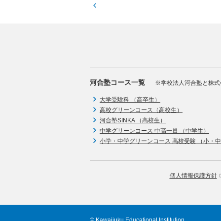
河合塾コース一覧
※学校法人河合塾と株式
大学受験科 （高卒生）
高校グリーンコース（高校生）
河合塾SINKA （高校生）
中学グリーンコース 中高一貫 （中学生）
小学・中学グリーンコース 高校受験 （小・
個人情報保護方針
© Kawaijuku Educational Institution.