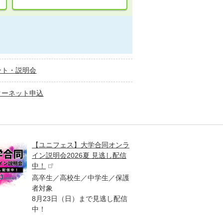
ント・説明会
ターネット申込
【ユニフェス】大学合同オンラ
大学受
イン説明会2026夏 見逃し配信
ント
中！
高校生
高卒生／高校生／中学生／保護
「栄冠
者対象
報が満
8月23日（日）まで見逃し配信
題集を
中！
す！