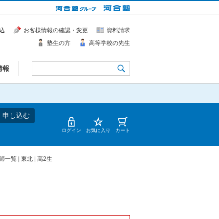
込
お客様情報の確認・変更
資料請求
塾生の方
高等学校の先生
情報
・申し込む
ログイン
お気に入り
カート
師一覧 | 東北 | 高2生