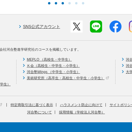
SNS公式アカウント
会社河合塾進学研究社のコースを掲載しています。
MEPLO （高校生・中学生）
河
Ｋ会（高校生・中学生・小学生）
河
河合塾Wings （中学生・小学生）
大
美術研究所（高卒生・高校生・中学生・小学生）
中学生）
特定商取引法に基づく表示
ハラスメント防止に向けて
サイトポリシ
河合塾について
採用情報（学校法人河合塾）