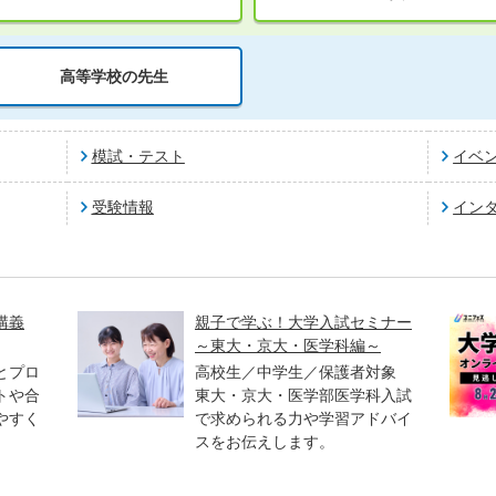
高等学校の先生
模試・テスト
イベ
受験情報
イン
講義
親子で学ぶ！大学入試セミナー
～東大・京大・医学科編～
とプロ
高校生／中学生／保護者対象
トや合
東大・京大・医学部医学科入試
やすく
で求められる力や学習アドバイ
スをお伝えします。