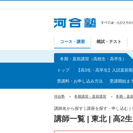
コース・講習
模試・テスト
冬期・直前講習（高校生・高卒生）
トップ
【高3生・高卒生】入試直前
受講料・お申し込み方法
受講開始ま
河合塾
冬期講習・直前講習
冬期・直
講師名から探す | 講座を探す・申し込む 
講師一覧 | 東北 | 高2生