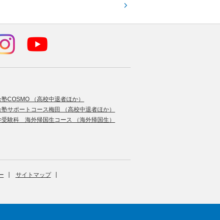
合塾COSMO （高校中退者ほか）
合塾サポートコース梅田 （高校中退者ほか）
学受験科 海外帰国生コース （海外帰国生）
ー
サイトマップ