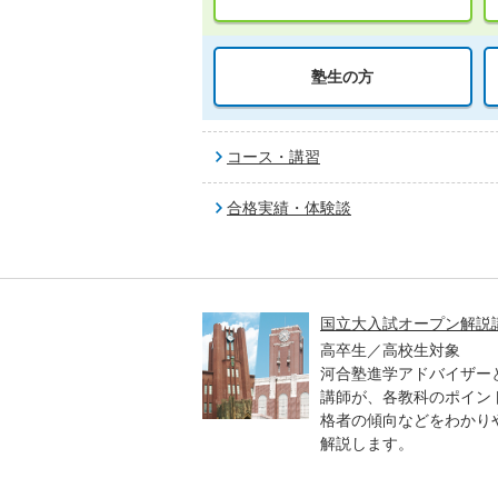
塾生の方
コース・講習
合格実績・体験談
高一貫校 中学生テスト
国立大入試オープン解説
貫校の中3生対象
高卒生／高校生対象
模のテストを受験して、
河合塾進学アドバイザー
実力と伸ばすべき力を知
講師が、各教科のポイン
格者の傾向などをわかり
解説します。