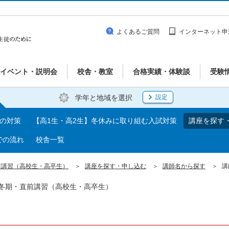
よくあるご質問
インターネット申
イベント・説明会
校舎・教室
合格実績・体験談
受験
学年と地域を選択
設定
期の対策
【高1生・高2生】冬休みに取り組む入試対策
講座を探す
での流れ
校舎一覧
前講習（高校生・高卒生）
講座を探す・申し込む
講師名から探す
講
| 冬期・直前講習（高校生・高卒生）