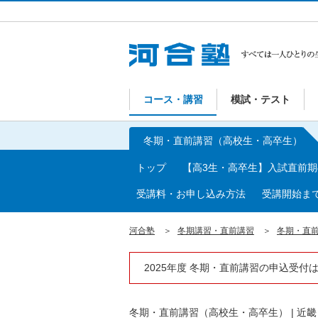
コース・講習
模試・テスト
冬期・直前講習（高校生・高卒生）
トップ
【高3生・高卒生】入試直前
受講料・お申し込み方法
受講開始ま
河合塾
冬期講習・直前講習
冬期・直
2025年度 冬期・直前講習の申込受付
冬期・直前講習（高校生・高卒生）
|
近畿