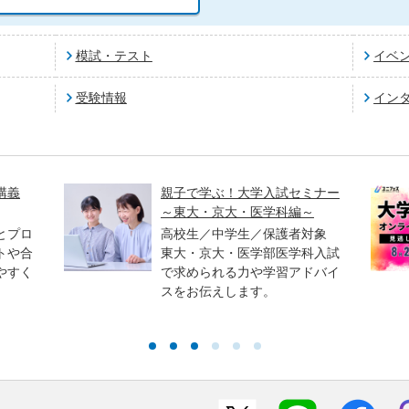
模試・テスト
イベ
受験情報
イン
講義
親子で学ぶ！大学入試セミナー
～東大・京大・医学科編～
とプロ
高校生／中学生／保護者対象
トや合
東大・京大・医学部医学科入試
やすく
で求められる力や学習アドバイ
スをお伝えします。