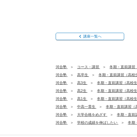
講座一覧へ
河合塾
コース・講習
冬期・直前講習
河合塾
高卒生
冬期・直前講習（高校
河合塾
高3生
冬期・直前講習（高校
河合塾
高2生
冬期・直前講習（高校
河合塾
高1生
冬期・直前講習（高校
河合塾
中高一貫生
冬期・直前講習（
河合塾
大学合格をめざす
冬期・直前
河合塾
学校の成績を伸ばしたい
冬期