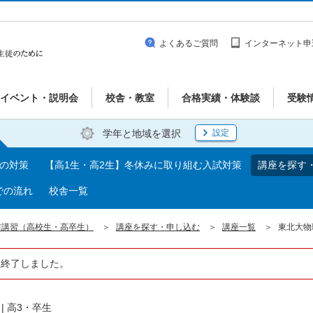
よくあるご質問
インターネット申
イベント・説明会
校舎・教室
合格実績・体験談
受験
学年と地域を選択
設定
期の対策
【高1生・高2生】冬休みに取り組む入試対策
講座を探す
での流れ
校舎一覧
前講習（高校生・高卒生）
講座を探す・申し込む
講座一覧
東北大物
は終了しました。
|
高3・卒生