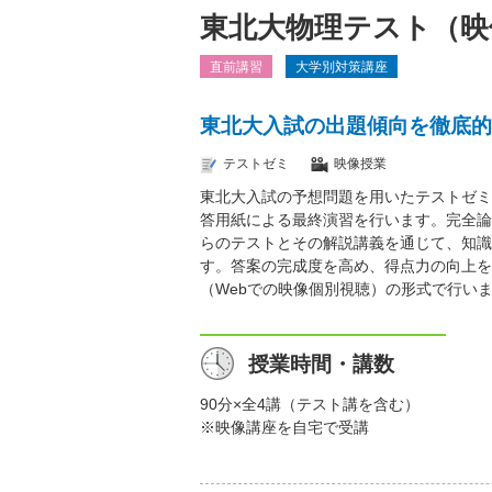
東北大物理テスト（映
直前講習
大学別対策講座
東北大入試の出題傾向を徹底的
テストゼミ
映像授業
東北大入試の予想問題を用いたテストゼミ
答用紙による最終演習を行います。完全論
らのテストとその解説講義を通じて、知識
す。答案の完成度を高め、得点力の向上を
（Webでの映像個別視聴）の形式で行い
授業時間・講数
90分×全4講（テスト講を含む）
※映像講座を自宅で受講