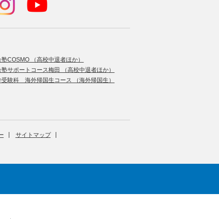
合塾COSMO （高校中退者ほか）
合塾サポートコース梅田 （高校中退者ほか）
学受験科 海外帰国生コース （海外帰国生）
ー
サイトマップ