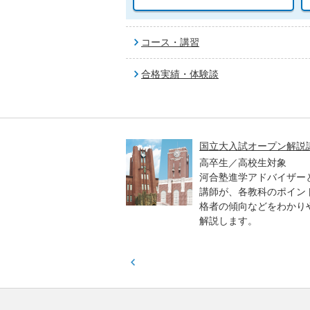
コース・講習
合格実績・体験談
高一貫校 中学生テスト
国立大入試オープン解説
貫校の中3生対象
高卒生／高校生対象
模のテストを受験して、
河合塾進学アドバイザー
実力と伸ばすべき力を知
講師が、各教科のポイン
格者の傾向などをわかり
解説します。