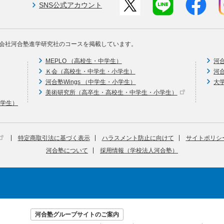
SNS公式アカウント
会社河合塾進学研究社のコースを掲載しています。
MEPLO （高校生・中学生）
河
Ｋ会（高校生・中学生・小学生）
河
河合塾Wings （中学生・小学生）
大
美術研究所（高卒生・高校生・中学生・小学生）
中学生）
特定商取引法に基づく表示
ハラスメント防止に向けて
サイトポリシ
河合塾について
採用情報（学校法人河合塾）
河合塾グループサイトのご案内