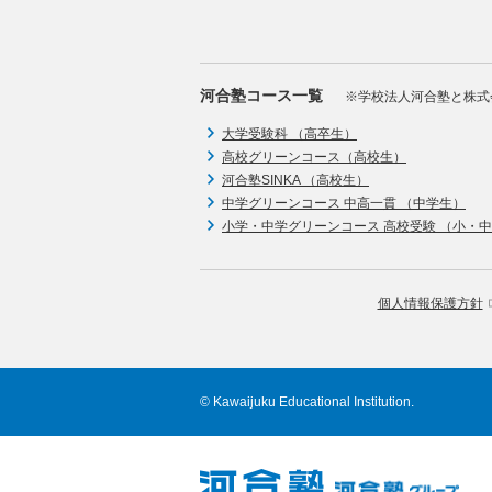
河合塾コース一覧
※学校法人河合塾と株式
大学受験科 （高卒生）
高校グリーンコース（高校生）
河合塾SINKA （高校生）
中学グリーンコース 中高一貫 （中学生）
小学・中学グリーンコース 高校受験 （小・
個人情報保護方針
© Kawaijuku Educational Institution.