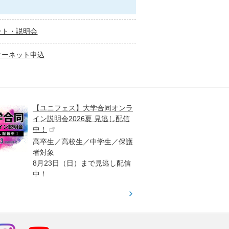
ント・説明会
ターネット申込
【ユニフェス】大学合同オンラ
大学受
イン説明会2026夏 見逃し配信
ント
中！
高校生
高卒生／高校生／中学生／保護
「栄冠
者対象
報が満
8月23日（日）まで見逃し配信
題集を
中！
す！