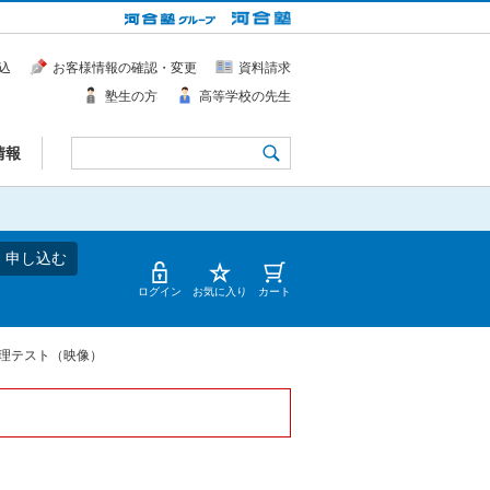
込
お客様情報の確認・変更
資料請求
塾生の方
高等学校の先生
情報
・申し込む
ログイン
お気に入り
カート
理テスト（映像）