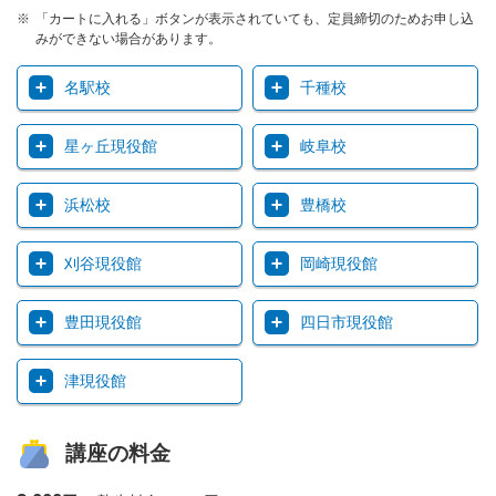
「カートに入れる」ボタンが表示されていても、定員締切のためお申し込
みができない場合があります。
名駅校
千種校
星ヶ丘現役館
岐阜校
浜松校
豊橋校
刈谷現役館
岡崎現役館
豊田現役館
四日市現役館
津現役館
講座の料金