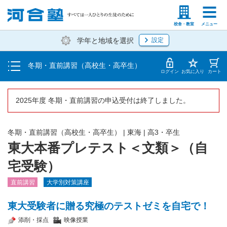
受講料・お申し込み方法
塾生の方
高等学校の先生
校舎・教室
メニュー
学年と地域を選択
設定
受講開始までの流れ
冬期・直前講習（高校生・高卒生）
校舎一覧
ログイン
お気に入り
カート
2025年度 冬期・直前講習の申込受付は終了しました。
冬期・直前講習（高校生・高卒生）
|
東海
|
高3・卒生
東大本番プレテスト＜文類＞（自
宅受験）
直前講習
大学別対策講座
東大受験者に贈る究極のテストゼミを自宅で！
添削・採点
映像授業