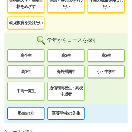
美術系大学・高校合
英語・英会話を学び
学校の成績を伸ばし
格をめざす
たい
たい
幼児教育を受けたい
学年からコースを探す
高卒生
高3生
高2生
高1生
海外帰国生
小・中学生
通信制高校生・高校
中高一貫生
中退者
塾生の方
高等学校の先生
コース・講習