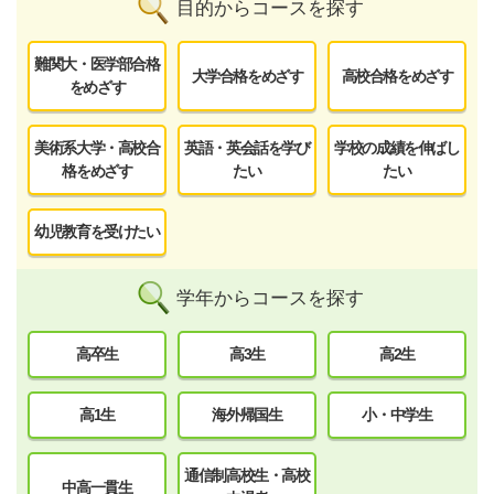
目的からコースを探す
難関大・医学部合格
大学合格をめざす
高校合格をめざす
をめざす
美術系大学・高校合
英語・英会話を学び
学校の成績を伸ばし
格をめざす
たい
たい
幼児教育を受けたい
学年からコースを探す
高卒生
高3生
高2生
高1生
海外帰国生
小・中学生
通信制高校生・高校
中高一貫生