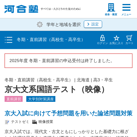
受講料・お申し込み方法
塾生の方
高等学校の先生
校舎・教室
メニュー
学年と地域を選択
設定
受講開始までの流れ
冬期・直前講習（高校生・高卒生）
校舎一覧
ログイン
お気に入り
カート
2025年度 冬期・直前講習の申込受付は終了しました。
冬期・直前講習（高校生・高卒生）
|
北海道
|
高3・卒生
京大文系国語テスト（映像）
直前講習
大学別対策講座
京大入試に向けて予想問題を用いた論述問題対策
テストゼミ
映像授業
京大入試では、現代文・古文ともにしっかりとした基礎力に根ざ