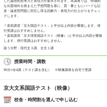
した論理的思考力と表現力が要求されます。本講座では、特徴的
な出題傾向を踏まえた予想問題を基に、質・量ともにハ一ドな記
述・論述型問題に対応し得る読解力・表現力の仕上がりをチェッ
クします。
＊直前講習「京大国語テスト」と半分以上内容が重複します。併
行受講はおすすめしません。
＊直前講習「京大理系国語テスト（映像）｣と半分以上内容が重複
します。併行受講はおすすめしません。
扱う分野：現代文３講、古文１講
授業時間・講数
90分×全4講（テスト講を含む） ※映像講座を自宅で受講
京大文系国語テスト（映像）
校舎・時間割を選んで申し込む