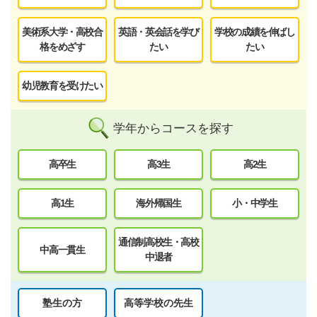
美術系大学・高校合
英語・英会話を学び
学校の成績を伸ばし
格をめざす
たい
たい
幼児教育を受けたい
学年からコースを探す
高卒生
高3生
高2生
高1生
海外帰国生
小・中学生
通信制高校生・高校
中高一貫生
中退者
塾生の方
高等学校の先生