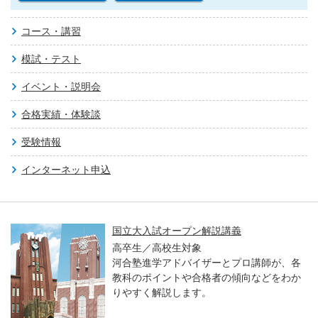
コース・講習
模試・テスト
イベント・説明会
合格実績・体験談
受験情報
インターネット申込
国立大入試オープン解説講義
高卒生／高校生対象
河合塾進学アドバイザーとプロ講師が、各
教科のポイントや合格者の傾向などをわか
りやすく解説します。