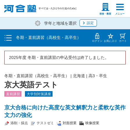
受講料・お申し込み方法
塾生の方
高等学校の先生
校舎・教室
メニュー
学年と地域を選択
設定
受講開始までの流れ
冬期・直前講習（高校生・高卒生）
校舎一覧
ログイン
お気に入り
カート
2025年度 冬期・直前講習の申込受付は終了しました。
冬期・直前講習（高校生・高卒生）
|
北海道
|
高3・卒生
京大英語テスト
直前講習
大学別対策講座
京大合格に向けた高度な英文解釈力と柔軟な英作
文力の強化
添削・採点
テストゼミ
対面授業
映像授業